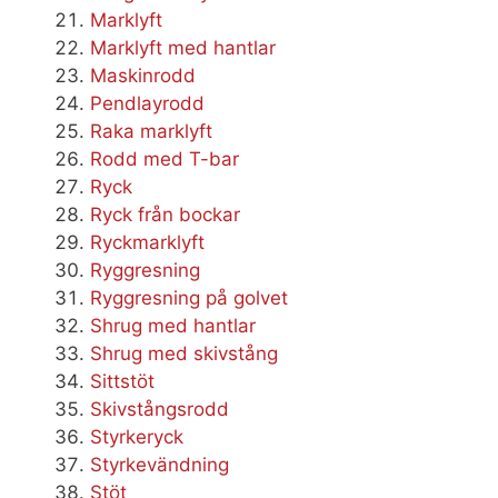
Marklyft
Marklyft med hantlar
Maskinrodd
Pendlayrodd
Raka marklyft
Rodd med T-bar
Ryck
Ryck från bockar
Ryckmarklyft
Ryggresning
Ryggresning på golvet
Shrug med hantlar
Shrug med skivstång
Sittstöt
Skivstångsrodd
Styrkeryck
Styrkevändning
Stöt