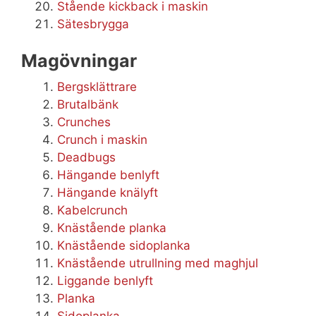
Stående kickback i maskin
Sätesbrygga
Magövningar
Bergsklättrare
Brutalbänk
Crunches
Crunch i maskin
Deadbugs
Hängande benlyft
Hängande knälyft
Kabelcrunch
Knästående planka
Knästående sidoplanka
Knästående utrullning med maghjul
Liggande benlyft
Planka
Sidoplanka