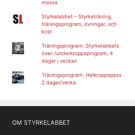
massa
Styrkelabbet – Styrketräning,
träningsprogram, övningar, och
kost
Träningsprogram: Styrkelabbets
över-/underkroppsprogram, 4
dagar i veckan
Träningsprogram: Helkroppspass
2 dagar/vecka
OM STYRKELABBET