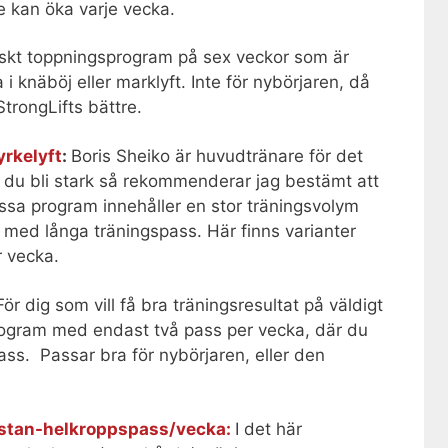
e kan öka varje vecka.
yskt toppningsprogram på sex veckor som är
 i knäböj eller marklyft. Inte för nybörjaren, då
StrongLifts bättre.
yrkelyft
:
Boris Sheiko är huvudtränare för det
ill du bli stark så rekommenderar jag bestämt att
ssa program innehåller en stor träningsvolym
med långa träningspass. Här finns varianter
 vecka.
För dig som vill få bra träningsresultat på väldigt
rogram med endast två pass per vecka, där du
pass. Passar bra för nybörjaren, eller den
ästan-helkroppspass/vecka:
I det här