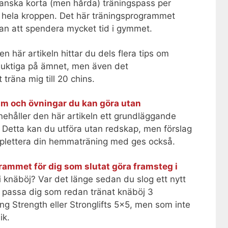
anska korta (men hårda) träningspass per
n hela kroppen. Det här träningsprogrammet
tan att spendera mycket tid i gymmet.
den här artikeln hittar du dels flera tips om
duktiga på ämnet, men även det
träna mig till 20 chins.
m och övningar du kan göra utan
nnehåller den här artikeln ett grundläggande
Detta kan du utföra utan redskap, men förslag
mplettera din hemmaträning med ges också.
ammet för dig som slutat göra framsteg i
knäböj? Var det länge sedan du slog ett nytt
t passa dig som redan tränat knäböj 3
ing Strength eller Stronglifts 5×5, men som inte
ik.