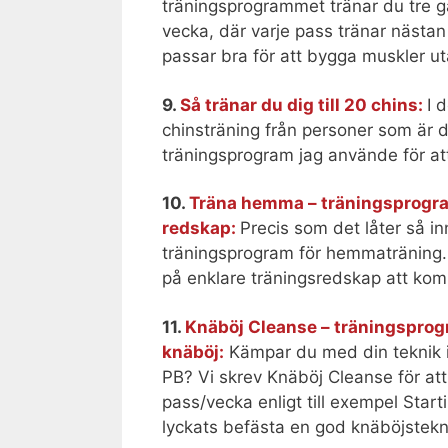
träningsprogrammet tränar du tre g
vecka, där varje pass tränar nästa
passar bra för att bygga muskler u
9.
Så tränar du dig till 20 chins:
I 
chinsträning från personer som är 
träningsprogram jag använde för att 
10.
Träna hemma – träningsprogra
redskap:
Precis som det låter så i
träningsprogram för hemmaträning. 
på enklare träningsredskap att ko
11.
Knäböj Cleanse – träningsprogr
knäböj:
Kämpar du med din teknik i 
PB? Vi skrev Knäböj Cleanse för at
pass/vecka enligt till exempel Start
lyckats befästa en god knäböjstekn