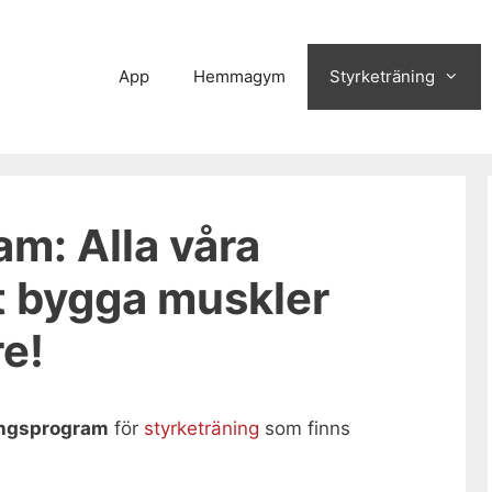
App
Hemmagym
Styrketräning
m: Alla våra
t bygga muskler
re!
ingsprogram
för
styrketräning
som finns