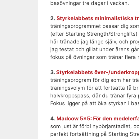
basövningar tre dagar i veckan.
2.
Styrkelabbets minimalistiska 
träningsprogrammet passar dig som h
(efter Starting Strength/Stronglifts)
här tränade jag länge själv, och p
jag testat och gillat under årens g
fokus på övningar som tränar flera
3.
Styrkelabbets över-/underkrop
träningsprogram för dig som har trä
träningsvolym för att fortsätta få b
halvkroppspass, där du tränar fyra
Fokus ligger på att öka styrkan i 
4.
Madcow 5×5: För den medelerfa
som just är förbi nybörjarstadiet, 
perfekt fortsättning på Starting Stre