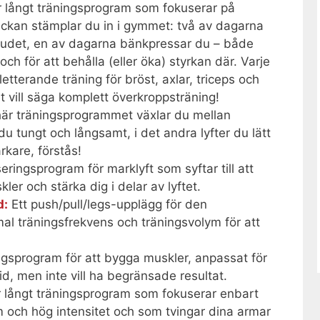
 långt träningsprogram som fokuserar på
eckan stämplar du in i gymmet: två av dagarna
uvudet, en av dagarna bänkpressar du – både
ch för att behålla (eller öka) styrkan där. Varje
terande träning för bröst, axlar, triceps och
t vill säga komplett överkroppsträning!
 här träningsprogrammet växlar du mellan
du tungt och långsamt, i det andra lyfter du lätt
rkare, förstås!
seringsprogram för marklyft som syftar till att
er och stärka dig i delar av lyftet.
d:
Ett push/pull/legs-upplägg för den
al träningsfrekvens och träningsvolym för att
ingsprogram för att bygga muskler, anpassat för
d, men inte vill ha begränsade resultat.
r långt träningsprogram som fokuserar enbart
 och hög intensitet och som tvingar dina armar