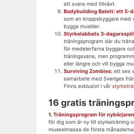
att svara med tillväxt.
Bodybuilding Balett: ett 5-
som en kroppsbyggare med vå
bygga muskler.
Styrkelabbets 3-dagarsspli
träningsprogram där du träna
för medelerfarna byggare oc
träningsvana, men programme
eller längre och vill bygga mu
Surviving Zombies:
ett sex 
samarbete med Sveriges frä
Finns exklusivt i vår
styrketr
16 gratis tränings
1.
Träningsprogram för nybörjare
för dig som är ny till styrketräning 
muskelmassa de första månaderna.