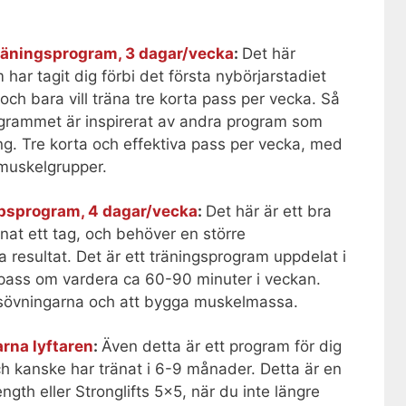
träningsprogram, 3 dagar/vecka
:
Det här
ar tagit dig förbi det första nybörjarstadiet
 och bara vill träna tre korta pass per vecka. Så
rogrammet är inspirerat av andra program som
ång. Tre korta och effektiva pass per vecka, med
 muskelgrupper.
psprogram, 4 dagar/vecka
:
Det här är ett bra
nat ett tag, och behöver en större
ra resultat. Det är ett träningsprogram uppdelat i
 pass om vardera ca 60-90 minuter i veckan.
basövningarna och att bygga muskelmassa.
rna lyftaren
:
Även detta är ett program för dig
och kanske har tränat i 6-9 månader. Detta är en
ngth eller Stronglifts 5×5, när du inte längre