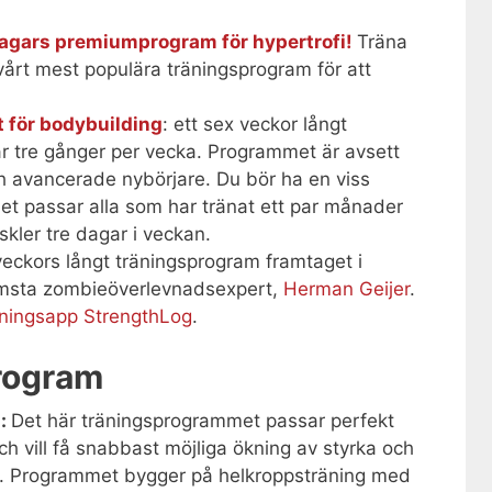
dagars premiumprogram för hypertrofi!
Träna
rt mest populära träningsprogram för att
t för bodybuilding
: ett sex veckor långt
r tre gånger per vecka. Programmet är avsett
h avancerade nybörjare. Du bör ha en viss
t passar alla som har tränat ett par månader
skler tre dagar i veckan.
veckors långt träningsprogram framtaget i
msta zombieöverlevnadsexpert,
Herman Geijer
.
äningsapp StrengthLog
.
program
n
:
Det här träningsprogrammet passar perfekt
och vill få snabbast möjliga ökning av styrka och
 Programmet bygger på helkroppsträning med