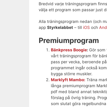
Bredvid varje träningsprogram finns 
välja ett program som passar just di
Alla träningsprogram nedan (och må
app
Styrkelabbet
– till
iOS
och
And
Premiumprogram
Bänkpress Boogie
:
Gör som t
vårt träningsprogram för bänkp
pass per vecka, beroende på h
programmet ingår också komp
bygga större muskler.
Marklyft Mambo:
Träna mark
långa premiumprogram Markly
pdf med bland annat teknikti
förslag på övrig träning. Pro
som slutat göra regelbundna 