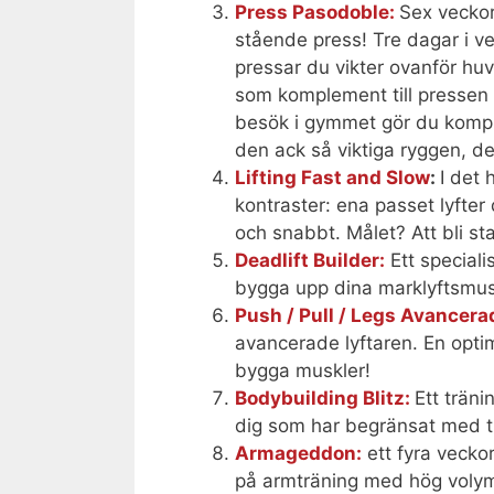
Press Pasodoble:
Sex veckor
stående press! Tre dagar i v
pressar du vikter ovanför h
som komplement till pressen o
besök i gymmet gör du komplet
den ack så viktiga ryggen, de
Lifting Fast and Slow
:
I det
kontraster: ena passet lyfter 
och snabbt. Målet? Att bli sta
Deadlift Builder:
Ett speciali
bygga upp dina marklyftsmuskl
Push / Pull / Legs Avancera
avancerade lyftaren. En optim
bygga muskler!
Bodybuilding Blitz:
Ett trän
dig som har begränsat med ti
Armageddon:
ett fyra vecko
på armträning med hög volym