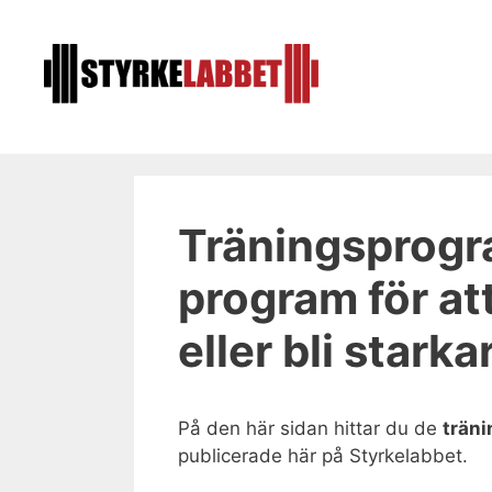
Hoppa
till
innehåll
Träningsprogra
program för at
eller bli starka
På den här sidan hittar du de
trän
publicerade här på Styrkelabbet.