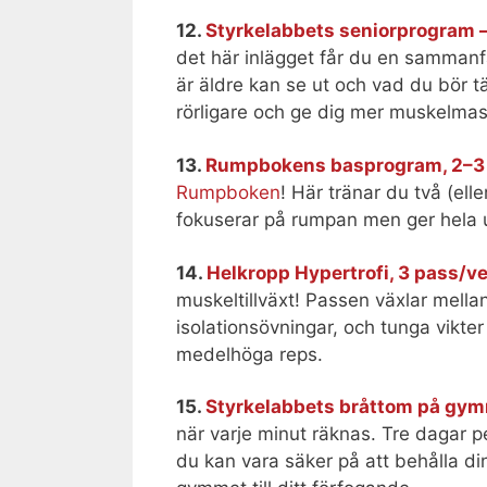
12.
Styrkelabbets seniorprogram – 
det här inlägget får du en sammanf
är äldre kan se ut och vad du bör 
rörligare och ge dig mer muskelmas
13.
Rumpbokens basprogram, 2–3 
Rumpboken
! Här tränar du två (ell
fokuserar på rumpan men ger hela 
14.
Helkropp Hypertrofi, 3 pass/v
muskeltillväxt! Passen växlar mella
isolationsövningar, och tunga vikte
medelhöga reps.
15.
Styrkelabbets bråttom på gym
när varje minut räknas. Tre dagar p
du kan vara säker på att behålla d