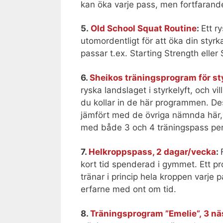
kan öka varje pass, men fortfarand
5.
Old School Squat Routine
:
Ett r
utomordentligt för att öka din styrka
passar t.ex. Starting Strength eller 
6.
Sheikos träningsprogram för st
ryska landslaget i styrkelyft, och v
du kollar in de här programmen. De
jämfört med de övriga nämnda här, 
med både 3 och 4 träningspass per
7.
Helkroppspass, 2 dagar/vecka
:
kort tid spenderad i gymmet. Ett p
tränar i princip hela kroppen varje 
erfarne med ont om tid.
8.
Träningsprogram ”Emelie”, 3 n