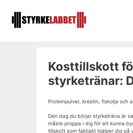
Hoppa
till
innehåll
Kosttillskott f
styrketränar: 
Proteinpulver, kreatin, fiskolja och a
Den dag du börjar styrketräna är sa
måste proppa i dig för att kunna by
tillskott som faktiskt hjälper dig 