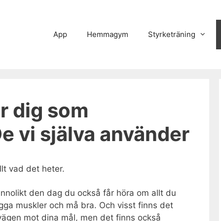
App
Hemmagym
Styrketräning
ör dig som
De vi själva använder
llt vad det heter.
nnolikt den dag du också får höra om allt du
gga muskler och må bra. Och visst finns det
på vägen mot dina mål, men det finns också