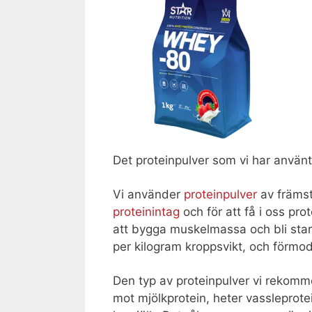
Det proteinpulver som vi har använ
Vi använder
proteinpulver
av främst 
proteinintag
och för att få i oss pro
att bygga muskelmassa och bli stark
per kilogram kroppsvikt, och förmo
Den typ av proteinpulver vi rekomme
mot mjölkprotein, heter vassleprotei