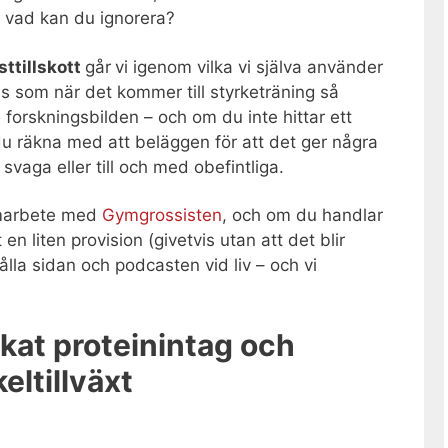
h vad kan du ignorera?
sttillskott
går
vi igenom vilka vi själva använder
s som när det kommer till styrketräning så
forskningsbilden – och om du inte hittar ett
 du räkna med att beläggen för att det ger några
 svaga eller till och med obefintliga.
amarbete med
Gymgrossisten
, och om du handlar
n liten provision (givetvis utan att det blir
t hålla sidan och podcasten vid liv – och vi
ökat proteinintag och
ltillväxt