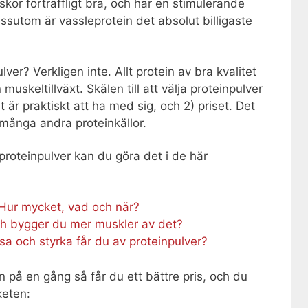
kor förträffligt bra, och har en stimulerande
utom är vassleprotein det absolut billigaste
er? Verkligen inte. Allt protein av bra kvalitet
skeltillväxt. Skälen till att välja proteinpulver
det är praktiskt att ha med sig, och 2) priset. Det
 många andra proteinkällor.
proteinpulver kan du göra det i de här
: Hur mycket, vad och när?
ch bygger du mer muskler av det?
 och styrka får du av proteinpulver?
 på en gång så får du ett bättre pris, och du
keten: