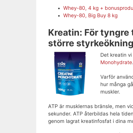
Whey-80, 4 kg + bonusprodu
Whey-80, Big Buy 8 kg
Kreatin: För tyngre
större styrkeöknin
Det kreatin 
Monohydrate
Varför använ
hur många gån
muskler.
ATP är musklernas bränsle, men vid 
sekunder. ATP återbildas hela tiden
genom lagrat kreatinfosfat i dina m