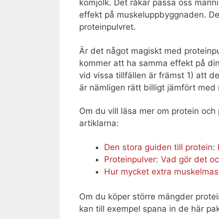
komjölk. Det råkar passa oss männis
effekt på muskeluppbyggnaden. Dess
proteinpulvret.
Är det något magiskt med proteinpulv
kommer att ha samma effekt på din mu
vid vissa tillfällen är främst 1) att 
är nämligen rätt billigt jämfört med
Om du vill läsa mer om protein och 
artiklarna:
Den stora guiden till protein
Proteinpulver: Vad gör det o
Hur mycket extra muskelmassa
Om du köper större mängder protein
kan till exempel spana in de här pa