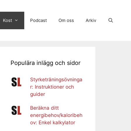
Kost
Podcast
Om oss
Arkiv
Populära inlägg och sidor
Styrketräningsövninga
r: Instruktioner och
guider
Beräkna ditt
energibehov/kaloribeh
ov: Enkel kalkylator