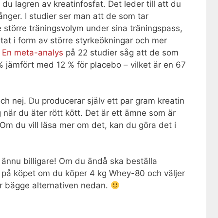
du lagren av kreatinfosfat. Det leder till att du
r gånger. I studier ser man att de som tar
te större träningsvolym under sina träningspass,
tat i form av större styrkeökningar och mer
.
En meta-analys
på 22 studier såg att de som
 jämfört med 12 % för placebo – vilket är en 67
j och nej. Du producerar själv ett par gram kreatin
 när du äter rött kött. Det är ett ämne som är
 Om du vill läsa mer om det, kan du göra det i
t ännu billigare! Om du ändå ska beställa
in på köpet om du köper 4 kg Whey-80 och väljer
r bägge alternativen nedan.