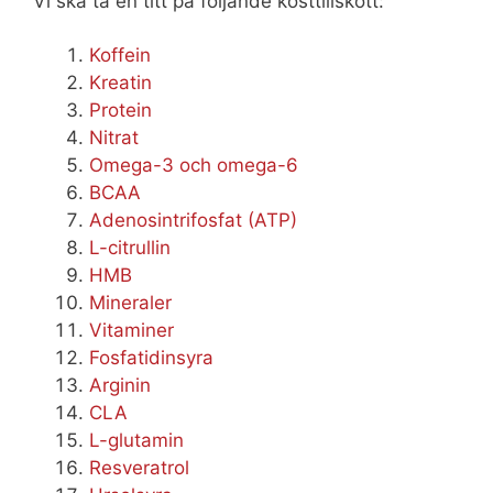
Vi ska ta en titt på följande kosttillskott:
Koffein
Kreatin
Protein
Nitrat
Omega-3 och omega-6
BCAA
Adenosintrifosfat (ATP)
L-citrullin
HMB
Mineraler
Vitaminer
Fosfatidinsyra
Arginin
CLA
L-glutamin
Resveratrol