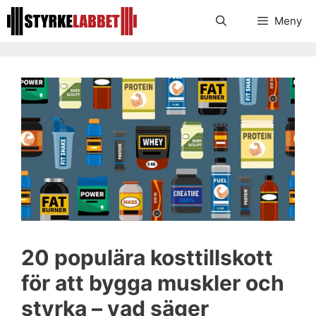
Hoppa
Meny
till
innehåll
20 populära kosttillskott
för att bygga muskler och
styrka – vad säger