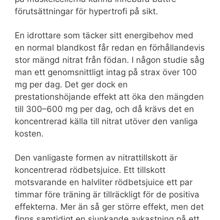
förutsättningar för hypertrofi på sikt.
En idrottare som täcker sitt energibehov med
en normal blandkost får redan en förhållandevis
stor mängd nitrat från födan. I någon studie såg
man ett genomsnittligt intag på strax över 100
mg per dag. Det ger dock en
prestationshöjande effekt att öka den mängden
till 300–600 mg per dag, och då krävs det en
koncentrerad källa till nitrat utöver den vanliga
kosten.
Den vanligaste formen av nitrattillskott är
koncentrerad rödbetsjuice. Ett tillskott
motsvarande en halvliter rödbetsjuice ett par
timmar före träning är tillräckligt för de positiva
effekterna. Mer än så ger större effekt, men det
finns samtidigt en sjunkande avkastning på ett