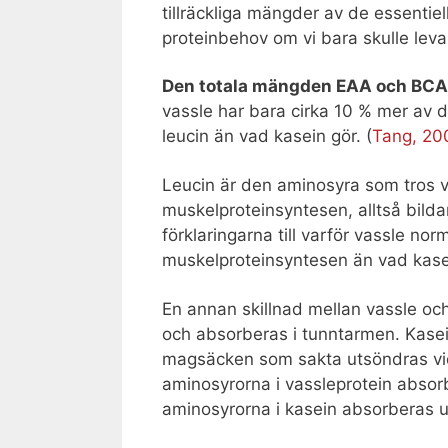
tillräckliga mängder av de essentiel
proteinbehov om vi bara skulle leva
Den totala mängden EAA och BC
vassle har bara cirka 10 % mer av 
leucin än vad kasein gör. (
Tang, 20
Leucin är den aminosyra som tros va
muskelproteinsyntesen, alltså bild
förklaringarna till varför vassle nor
muskelproteinsyntesen än vad kasei
En annan skillnad mellan vassle oc
och absorberas i tunntarmen. Kasei
magsäcken som sakta utsöndras vida
aminosyrorna i vassleprotein absor
aminosyrorna i kasein absorberas un