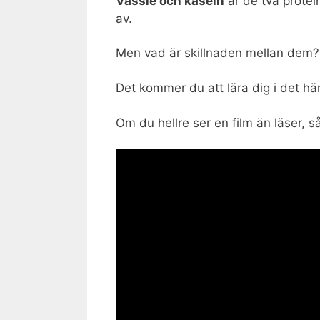
Vassle och kasein
är de två protei
av.
Men vad är skillnaden mellan dem? 
Det kommer du att lära dig i det här
Om du hellre ser en film än läser, 