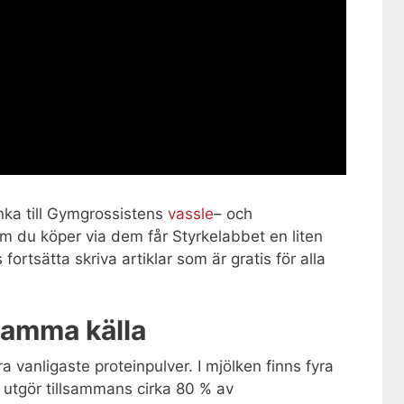
änka till Gymgrossistens
vassle
– och
Om du köper via dem får Styrkelabbet en liten
s fortsätta skriva artiklar som är gratis för alla
samma källa
a vanligaste proteinpulver. I mjölken finns fyra
e utgör tillsammans cirka 80 % av