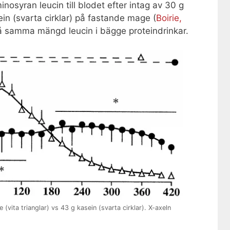
nosyran leucin till blodet efter intag av 30 g
sein (svarta cirklar) på fastande mage (
Boirie,
få samma mängd leucin i bägge proteindrinkar.
 (vita trianglar) vs 43 g kasein (svarta cirklar). X-axeln