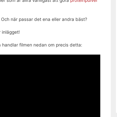
ner som är allra vanligast att göra
proteinpulver
Och när passar det ena eller andra bäst?
 inlägget!
så handlar filmen nedan om precis detta: