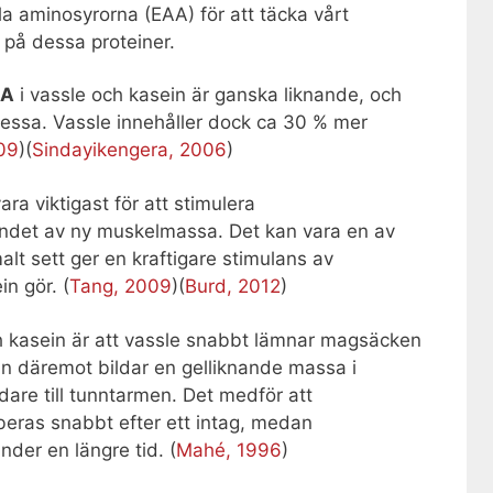
la aminosyrorna (EAA) för att täcka vårt
 på dessa proteiner.
AA
i vassle och kasein är ganska liknande, och
dessa. Vassle innehåller dock ca 30 % mer
09
)(
Sindayikengera, 2006
)
ra viktigast för att stimulera
andet av ny muskelmassa. Det kan vara en av
malt sett ger en kraftigare stimulans av
n gör. (
Tang, 2009
)(
Burd, 2012
)
h kasein är att vassle snabbt lämnar magsäcken
n däremot bildar en gelliknande massa i
re till tunntarmen. Det medför att
beras snabbt efter ett intag, medan
der en längre tid. (
Mahé, 1996
)