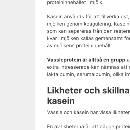
proteininnehållet i mjölk.
Kasein används för att tillverka ost
mjölken genom koagulering. Kaseine
som kan separeras från den restera
kvar i mjölken kallas gemensamt för
av mjölkens proteininnehåll.
Vassleprotein är alltså en grupp
av
extra intresserade kan nämnas att d
laktalbumin, serumalbumin, olika im
Likheter och skilln
kasein
Vassle och kasein har vissa likheter,
En av likheterna är att bägge protein