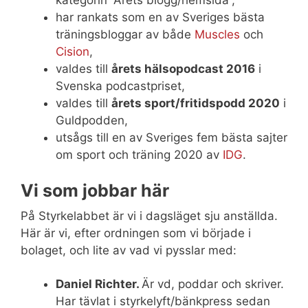
kategorin ”Årets blogg/hemsida”,
har rankats som en av Sveriges bästa
träningsbloggar av både
Muscles
och
Cision
,
valdes till
årets hälsopodcast 2016
i
Svenska podcastpriset,
valdes till
årets sport/fritidspodd 2020
i
Guldpodden,
utsågs till en av Sveriges fem bästa sajter
om sport och träning 2020 av
IDG
.
Vi som jobbar här
På Styrkelabbet är vi i dagsläget sju anställda.
Här är vi, efter ordningen som vi började i
bolaget, och lite av vad vi pysslar med:
Daniel Richter.
Är vd, poddar och skriver.
Har tävlat i styrkelyft/bänkpress sedan