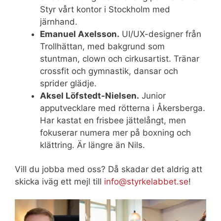
Styr vårt kontor i Stockholm med
järnhand.
Emanuel Axelsson.
UI/UX-designer från
Trollhättan, med bakgrund som
stuntman, clown och cirkusartist. Tränar
crossfit och gymnastik, dansar och
sprider glädje.
Aksel Löfstedt-Nielsen.
Junior
apputvecklare med rötterna i Åkersberga.
Har kastat en frisbee jättelångt, men
fokuserar numera mer på boxning och
klättring. Är längre än Nils.
Vill du jobba med oss? Då skadar det aldrig att
skicka iväg ett mejl till
info@styrkelabbet.se
!