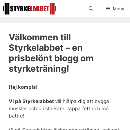
Hoppa
Meny
till
innehåll
Välkommen till
Styrkelabbet – en
prisbelönt blogg om
styrketräning!
Hej kompis!
Vi på Styrkelabbet
vill hjälpa dig att bygga
muskler och bli starkare, tappa fett och må
bättre!
Vi på Styrkelabbet älskar styrketräning, och vet