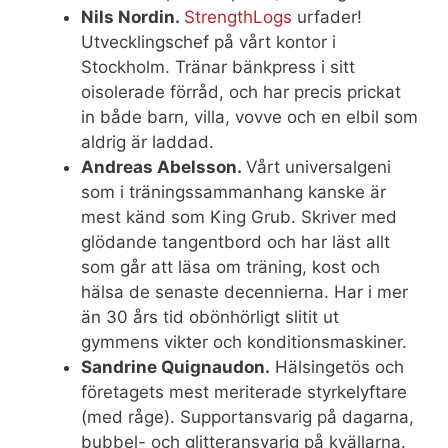
Nils Nordin.
StrengthLogs
urfader!
Utvecklingschef på vårt kontor i
Stockholm. Tränar bänkpress i sitt
oisolerade förråd, och har precis prickat
in både barn, villa, vovve och en elbil som
aldrig är laddad.
Andreas Abelsson.
Vårt universalgeni
som i träningssammanhang kanske är
mest känd som King Grub. Skriver med
glödande tangentbord och har läst allt
som går att läsa om träning, kost och
hälsa de senaste decennierna. Har i mer
än 30 års tid obönhörligt slitit ut
gymmens vikter och konditionsmaskiner.
Sandrine Quignaudon.
Hälsingetös och
företagets mest meriterade styrkelyftare
(med råge). Supportansvarig på dagarna,
bubbel- och glitteransvarig på kvällarna.