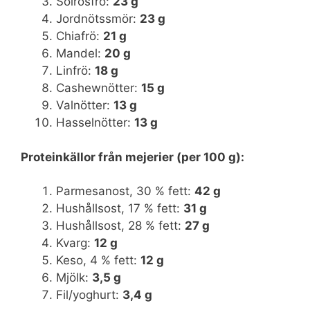
Solrosfrö:
23 g
Jordnötssmör:
23 g
Chiafrö:
21 g
Mandel:
20 g
Linfrö:
18 g
Cashewnötter:
15 g
Valnötter:
13 g
Hasselnötter:
13 g
Proteinkällor från mejerier (per 100 g):
Parmesanost, 30 % fett:
42 g
Hushållsost, 17 % fett:
31 g
Hushållsost, 28 % fett:
27 g
Kvarg:
12 g
Keso, 4 % fett:
12 g
Mjölk:
3,5 g
Fil/yoghurt:
3,4 g