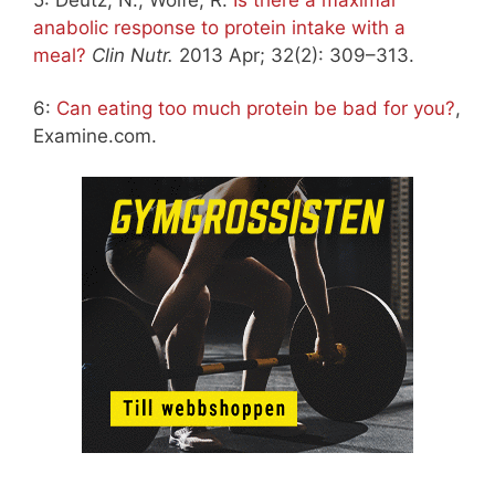
anabolic response to protein intake with a
meal?
Clin Nutr.
2013 Apr; 32(2): 309–313.
6:
Can eating too much protein be bad for you?
,
Examine.com.