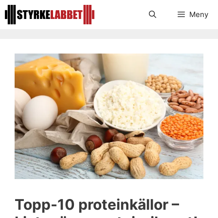
Hoppa
Meny
till
innehåll
Topp-10 proteinkällor –