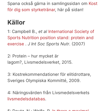
Spana också gärna in samlingssidan om
Kost
för dig som styrketränar
, här på sidan!
Källor
1: Campbell B.,
et al
International Society of
Sports Nutrition position stand: protein and
exercise
.
J Int Soc Sports Nutr
. (2007)
2: Protein – hur mycket är
lagom?, Livsmedelsverket, 2015.
3: Kostrekommendationer för elitidrottare,
Sveriges Olympiska Kommitté, 2009.
4: Näringsvärden från Livsmedelsverkets
livsmedelsdatabas
.
5: Deutz, N.; Wolfe, R.
Is there a maximal