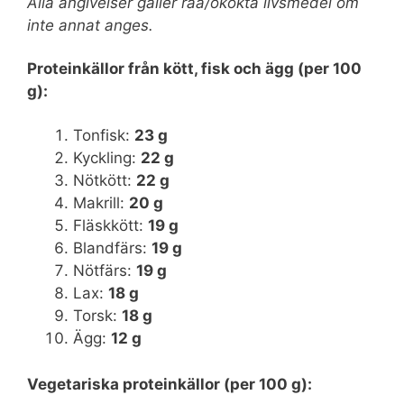
Alla angivelser gäller råa/okokta livsmedel om
inte annat anges.
Proteinkällor från kött, fisk och ägg (per 100
g):
Tonfisk:
23 g
Kyckling:
22 g
Nötkött:
22 g
Makrill:
20 g
Fläskkött:
19 g
Blandfärs:
19 g
Nötfärs:
19 g
Lax:
18 g
Torsk:
18 g
Ägg:
12 g
Vegetariska proteinkällor (per 100 g):