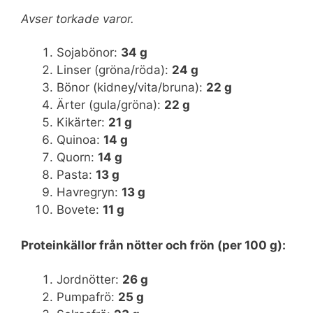
Avser torkade varor.
Sojabönor:
34 g
Linser (gröna/röda):
24 g
Bönor (kidney/vita/bruna):
22 g
Ärter (gula/gröna):
22 g
Kikärter:
21 g
Quinoa:
14 g
Quorn:
14 g
Pasta:
13 g
Havregryn:
13 g
Bovete:
11 g
Proteinkällor från nötter och frön (per 100 g):
Jordnötter:
26 g
Pumpafrö:
25 g