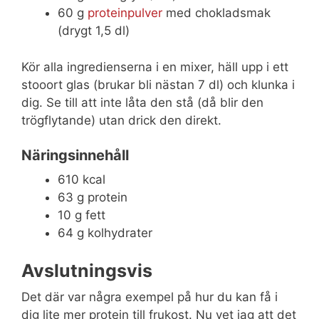
60 g
proteinpulver
med chokladsmak
(drygt 1,5 dl)
Kör alla ingredienserna i en mixer, häll upp i ett
stooort glas (brukar bli nästan 7 dl) och klunka i
dig. Se till att inte låta den stå (då blir den
trögflytande) utan drick den direkt.
Näringsinnehåll
610 kcal
63 g protein
10 g fett
64 g kolhydrater
Avslutningsvis
Det där var några exempel på hur du kan få i
dig lite mer protein till frukost. Nu vet jag att det