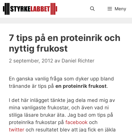
Hoppa
Meny
till
innehåll
7 tips på en proteinrik och
nyttig frukost
2 september, 2012
av
Daniel Richter
En ganska vanlig fråga som dyker upp bland
tränande är tips på
en proteinrik frukost
.
I det här inlägget tänkte jag dela med mig av
mina vanligaste frukostar, och även vad ni
stiliga läsare brukar äta. Jag bad om tips på
proteinrika frukostar på
facebook
och
twitter
och resultatet blev att jag fick en jäkla