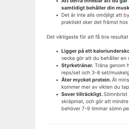
Att deffa
innebär att du går 
samtidigt behåller din mus
Det är inte alls omöjligt att
b
praktiskt sker det främst hos
Det viktigaste för att få bra resultat
Ligger på ett kaloriundersko
vecka gör att du behåller en
Styrketränar.
Träna genom he
reps/set och 3-8 set/muskel
Äter mycket protein.
Ät mins
kommer mer av vikten du tapp
Sover tillräckligt.
Sömnbrist g
skräpmat, och gör att mindre 
behöver 7-9 timmar sömn per