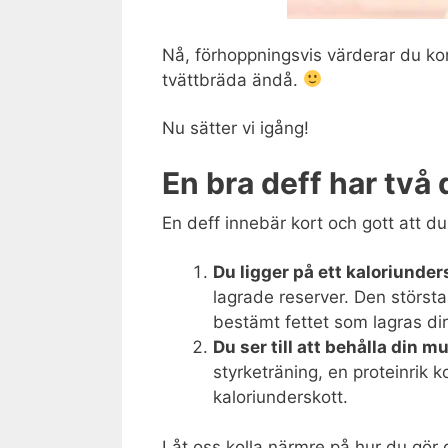
Nå, förhoppningsvis värderar du ko
tvättbräda ändå.
Nu sätter vi igång!
En bra deff har två 
En deff innebär kort och gott att du
Du ligger på ett kaloriunder
lagrade reserver. Den största
bestämt fettet som lagras di
Du ser till att behålla din 
styrketräning, en proteinrik k
kaloriunderskott.
Låt oss kolla närmre på hur du gör 