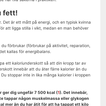
 fett!
r. Det är ett mått på energi, och en typisk kvinna
ör att ligga stilla i vikt, medan en man behöver
du förbrukar (förbrukar på aktivitet, reparation,
 det kallas för
energibalans
.
apa ett
kaloriunderskott
så att din kropp tar av
erskott innebär att du äter färre kalorier än du
. Du stoppar inte in lika många kalorier i kroppen
r ger dig ungefär 7 500 kcal (
1
). Det innebär,
 inte tappar någon muskelmassa eller glykogen
 mer än du har ätit för att ha tappat ett kilo