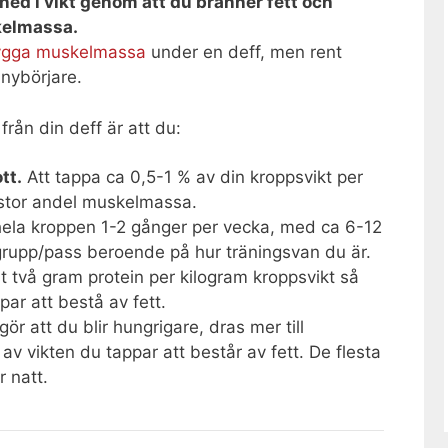
ned i vikt genom att du bränner fett och
kelmassa.
ygga muskelmassa
under en deff, men rent
 nybörjare.
 från din deff är att du:
tt.
Att tappa ca 0,5-1 % av din kroppsvikt per
 stor andel muskelmassa.
la kroppen 1-2 gånger per vecka, med ca 6-12
grupp/pass beroende på hur träningsvan du är.
t två gram protein per kilogram kroppsvikt så
ar att bestå av fett.
ör att du blir hungrigare, dras mer till
av vikten du tappar att består av fett. De flesta
 natt.