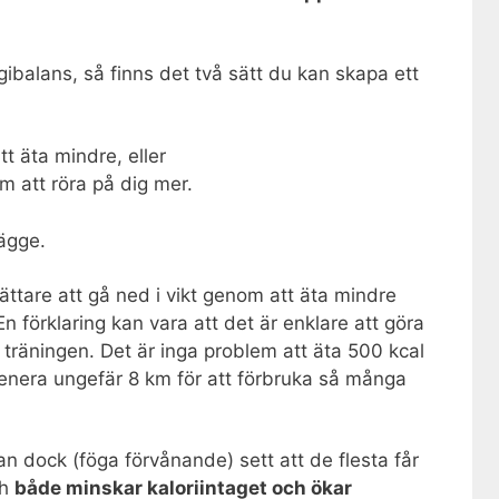
rgibalans, så finns det två sätt du kan skapa ett
t äta mindre, eller
m att röra på dig mer.
ägge.
 lättare att gå ned i vikt genom att äta mindre
 En förklaring kan vara att det är enklare att göra
träningen. Det är inga problem att äta 500 kcal
nera ungefär 8 km för att förbruka så många
n dock (föga förvånande) sett att de flesta får
ch
både minskar kaloriintaget och ökar