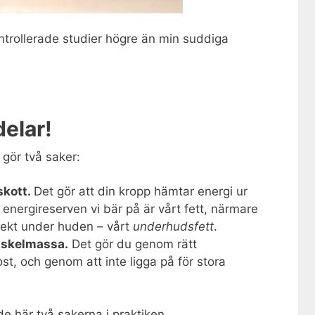
ntrollerade studier högre än min suddiga
delar!
 gör två saker:
skott.
Det gör att din kropp hämtar energi ur
 energireserven vi bär på är vårt fett, närmare
rekt under huden – vårt
underhudsfett
.
muskelmassa.
Det gör du genom rätt
ost, och genom att inte ligga på för stora
de här två sakerna i praktiken.