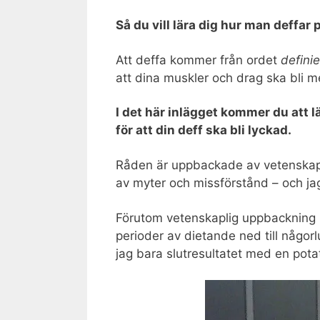
Så du vill lära dig hur man deffar 
Att deffa kommer från ordet
defini
att dina muskler och drag ska bli m
I det här inlägget kommer du att l
för att din deff ska bli lyckad.
Råden är uppbackade av vetenskapli
av myter och missförstånd – och jag v
Förutom vetenskaplig uppbackning h
perioder av dietande ned till någor
jag bara slutresultatet med en potat