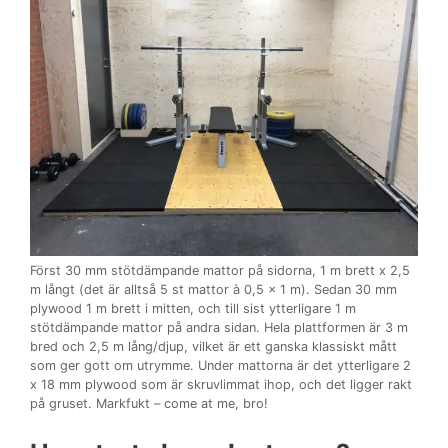
Först 30 mm stötdämpande mattor på sidorna, 1 m brett x 2,5
m långt (det är alltså 5 st mattor à 0,5 x 1 m). Sedan 30 mm
plywood 1 m brett i mitten, och till sist ytterligare 1 m
stötdämpande mattor på andra sidan. Hela plattformen är 3 m
bred och 2,5 m lång/djup, vilket är ett ganska klassiskt mått
som ger gott om utrymme. Under mattorna är det ytterligare 2
x 18 mm plywood som är skruvlimmat ihop, och det ligger rakt
på gruset. Markfukt – come at me, bro!