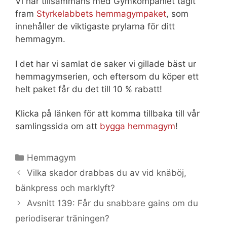
Vi har tillsammans med Gymkompaniet tagit
fram
Styrkelabbets hemmagympaket
, som
innehåller de viktigaste prylarna för ditt
hemmagym.
I det har vi samlat de saker vi gillade bäst ur
hemmagymserien, och eftersom du köper ett
helt paket får du det till 10 % rabatt!
Klicka på länken för att komma tillbaka till vår
samlingssida om att
bygga hemmagym
!
Kategorier
Hemmagym
Vilka skador drabbas du av vid knäböj,
bänkpress och marklyft?
Avsnitt 139: Får du snabbare gains om du
periodiserar träningen?