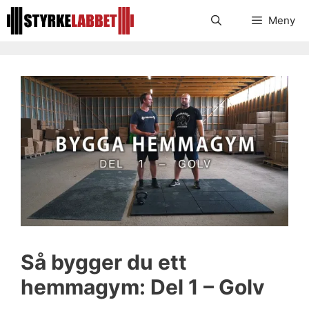
Hoppa
Meny
till
innehåll
Så bygger du ett
hemmagym: Del 1 – Golv