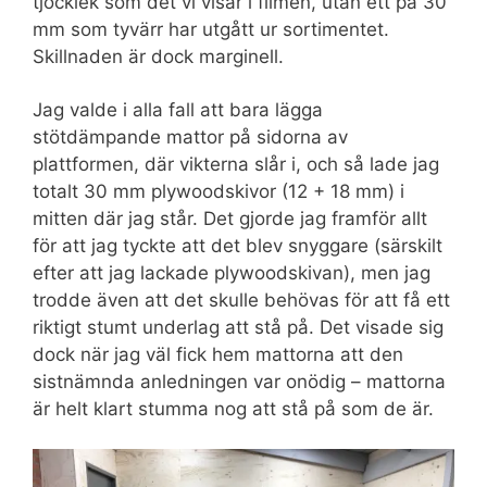
tjocklek som det vi visar i filmen, utan ett på 30
mm som tyvärr har utgått ur sortimentet.
Skillnaden är dock marginell.
Jag valde i alla fall att bara lägga
stötdämpande mattor på sidorna av
plattformen, där vikterna slår i, och så lade jag
totalt 30 mm plywoodskivor (12 + 18 mm) i
mitten där jag står. Det gjorde jag framför allt
för att jag tyckte att det blev snyggare (särskilt
efter att jag lackade plywoodskivan), men jag
trodde även att det skulle behövas för att få ett
riktigt stumt underlag att stå på. Det visade sig
dock när jag väl fick hem mattorna att den
sistnämnda anledningen var onödig – mattorna
är helt klart stumma nog att stå på som de är.