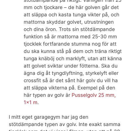
mm och tjockare – de här golven går det
att släppa och kasta tunga vikter på, och
mattorna skyddar golvet, utrustningen
och dina öron. Trots sin stötdämpande
funktion så är mattorna med 25-30 mm
tjocklek fortfarande stumma nog för att
du ska kunna stå på dem och träna riktigt
tunga knäböj och marklyft, utan att känna
att golvet sviktar under fötterna. Ska du
ägna dig åt tyngdlyftning, styrkelyft eller
crossfit så är det sånt här golv du vill ha
att släppa vikterna på. Exempel på den
här typen av golv är
Pusselgolv 25 mm,
1×1 m
.
I mitt eget garagegym har jag den
stötdämpande typen av golv. Inte exakt samma