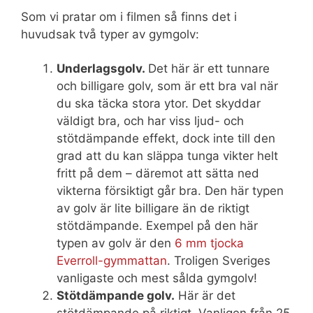
Som vi pratar om i filmen så finns det i
huvudsak två typer av gymgolv:
Underlagsgolv.
Det här är ett tunnare
och billigare golv, som är ett bra val när
du ska täcka stora ytor. Det skyddar
väldigt bra, och har viss ljud- och
stötdämpande effekt, dock inte till den
grad att du kan släppa tunga vikter helt
fritt på dem – däremot att sätta ned
vikterna försiktigt går bra. Den här typen
av golv är lite billigare än de riktigt
stötdämpande. Exempel på den här
typen av golv är den
6 mm tjocka
Everroll-gymmattan
. Troligen Sveriges
vanligaste och mest sålda gymgolv!
Stötdämpande golv.
Här är det
stötdämpande på riktigt. Vanligen från 25