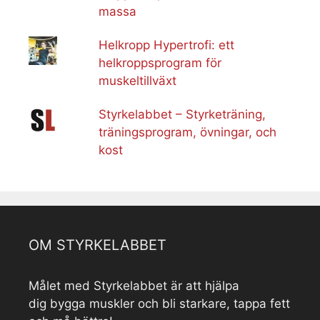
massa
Helkropp Hypertrofi: ett
helkroppsprogram för
muskeltillväxt
Styrkelabbet – Styrketräning,
träningsprogram, övningar, och
kost
OM STYRKELABBET
Målet med Styrkelabbet är att hjälpa
dig bygga muskler och bli starkare, tappa fett