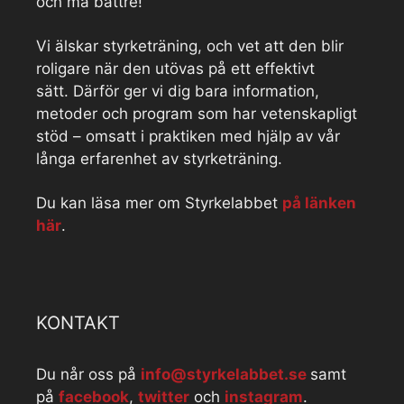
och må bättre!
Vi älskar styrketräning, och vet att den blir
roligare när den utövas på ett effektivt
sätt. Därför ger vi dig bara information,
metoder och program som har vetenskapligt
stöd – omsatt i praktiken med hjälp av vår
långa erfarenhet av styrketräning.
Du kan läsa mer om Styrkelabbet
på länken
här
.
KONTAKT
Du når oss på
info@styrkelabbet.se
samt
på
facebook
,
twitter
och
instagram
.