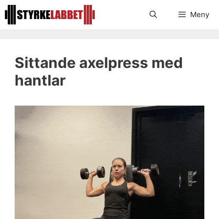
Hoppa
Meny
till
innehåll
Sittande axelpress med
hantlar