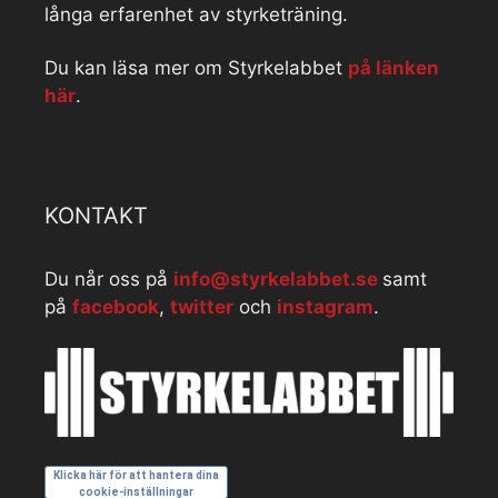
långa erfarenhet av styrketräning.
Du kan läsa mer om Styrkelabbet
på länken
här
.
KONTAKT
Du når oss på
info@styrkelabbet.se
samt
på
facebook
,
twitter
och
instagram
.
Klicka här för att hantera dina
cookie-inställningar