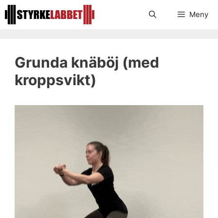
Hoppa
Meny
till
innehåll
Grunda knäböj (med
kroppsvikt)