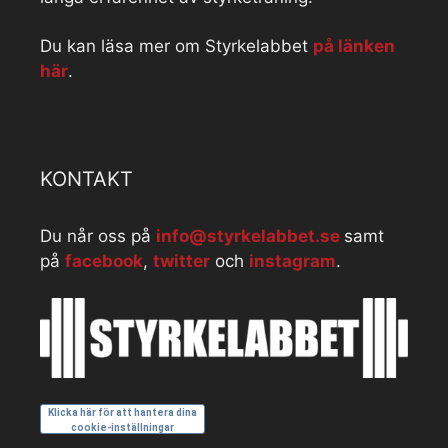
Du kan läsa mer om Styrkelabbet
på länken
här
.
KONTAKT
Du når oss på
info@styrkelabbet.se
samt
på
facebook
,
twitter
och
instagram
.
Klicka här för att hantera dina
cookie-inställningar