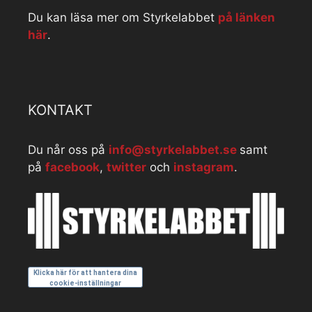
Du kan läsa mer om Styrkelabbet
på länken
här
.
KONTAKT
Du når oss på
info@styrkelabbet.se
samt
på
facebook
,
twitter
och
instagram
.
Klicka här för att hantera dina
cookie-inställningar