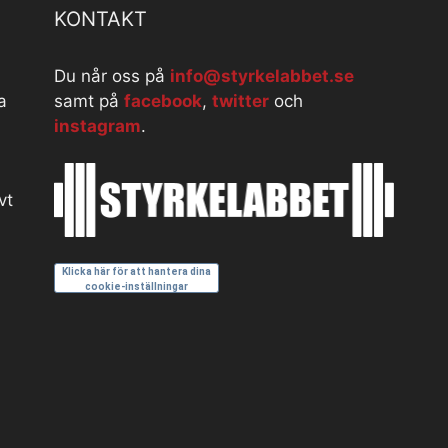
KONTAKT
Du når oss på
info@styrkelabbet.se
a
samt på
facebook
,
twitter
och
instagram
.
vt
Klicka här för att hantera dina
cookie-inställningar