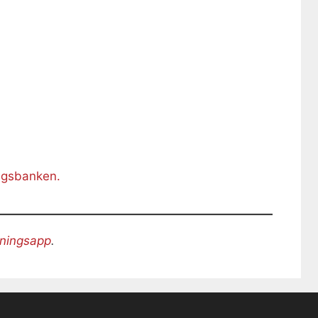
ingsbanken.
äningsapp
.