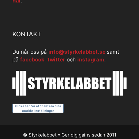
här
.
KONTAKT
Du når oss på
info@styrkelabbet.se
samt
på
facebook
,
twitter
och
instagram
.
Klicka här för att hantera dina
cookie-inställningar
© Styrkelabbet • Ger dig gains sedan 2011