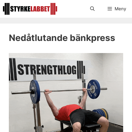
Hoppa
Meny
till
innehåll
Nedåtlutande bänkpress