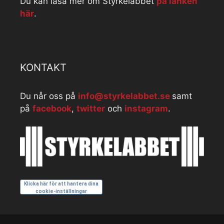
Du kan läsa mer om Styrkelabbet
på länken
här
.
KONTAKT
Du når oss på
info@styrkelabbet.se
samt
på
facebook
,
twitter
och
instagram
.
Klicka här för att hantera dina
cookie-inställningar