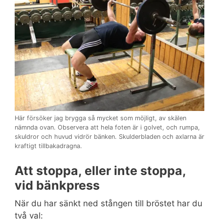
Här försöker jag brygga så mycket som möjligt, av skälen
nämnda ovan. Observera att hela foten är i golvet, och rumpa,
skuldror och huvud vidrör bänken. Skulderbladen och axlarna är
kraftigt tillbakadragna.
Att stoppa, eller inte stoppa,
vid bänkpress
När du har sänkt ned stången till bröstet har du
två val: