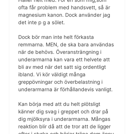
Håller helt med. För en som mig,som
ofta får problem med handsvett, så är
magnesium kanon. Dock använder jag
det inte p g a sölet.
Dock bör man inte helt förkasta
remmarna. MEN, de ska bara användas
när de behövs. Överansträngning i
underarmarna kan vara ett helvete att
bli av med när det satt sig ordentligt
ibland. Vi kör väldigt många
greppövningar och överbelastning i
underarmarna är förhållandevis vanligt.
Kan börja med att du helt plötsligt
känner dig svag i greppet och drar på
dig mjölksyra i underarmarna. Mångas
reaktion blir då att de tror att de ligger
efter i styrka och börjar träna dem ännu