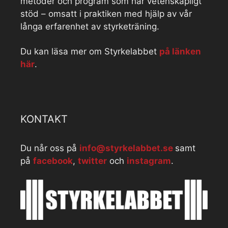
metoder och program som har vetenskapligt
stöd – omsatt i praktiken med hjälp av vår
långa erfarenhet av styrketräning.
Du kan läsa mer om Styrkelabbet
på länken
här
.
KONTAKT
Du når oss på
info@styrkelabbet.se
samt
på
facebook
,
twitter
och
instagram
.