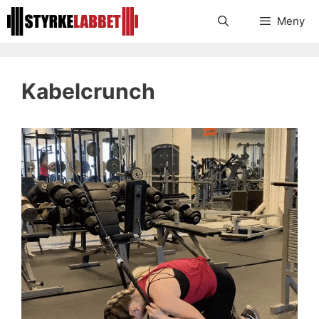
Hoppa
Meny
till
innehåll
Kabelcrunch