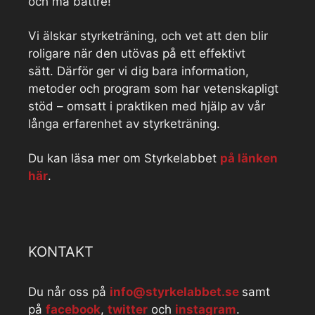
och må bättre!
Vi älskar styrketräning, och vet att den blir
roligare när den utövas på ett effektivt
sätt. Därför ger vi dig bara information,
metoder och program som har vetenskapligt
stöd – omsatt i praktiken med hjälp av vår
långa erfarenhet av styrketräning.
Du kan läsa mer om Styrkelabbet
på länken
här
.
KONTAKT
Du når oss på
info@styrkelabbet.se
samt
på
facebook
,
twitter
och
instagram
.