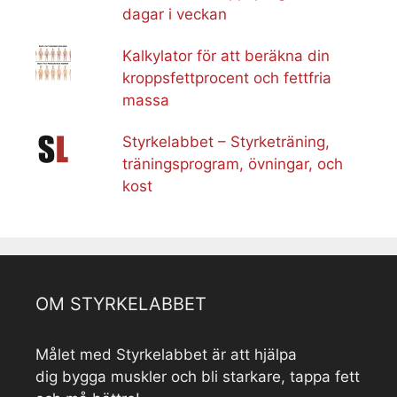
dagar i veckan
Kalkylator för att beräkna din
kroppsfettprocent och fettfria
massa
Styrkelabbet – Styrketräning,
träningsprogram, övningar, och
kost
OM STYRKELABBET
Målet med Styrkelabbet är att hjälpa
dig bygga muskler och bli starkare, tappa fett