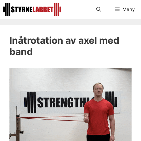
Hoppa
Meny
till
innehåll
Inåtrotation av axel med
band