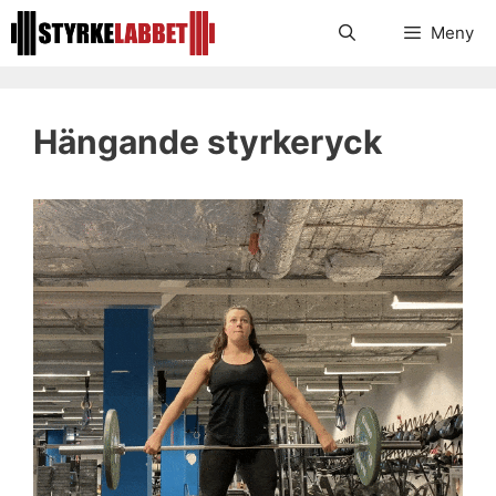
Hoppa
Meny
till
innehåll
Hängande styrkeryck