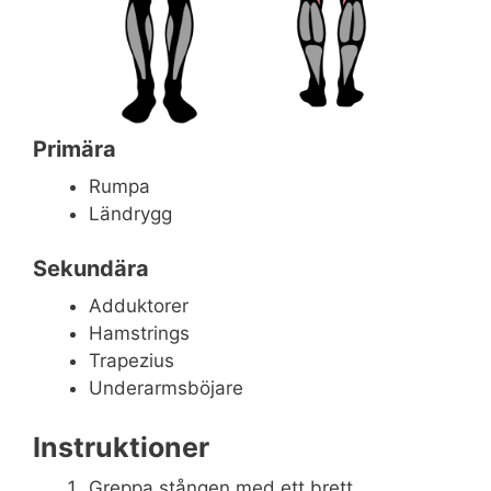
Primära
Rumpa
Ländrygg
Sekundära
Adduktorer
Hamstrings
Trapezius
Underarmsböjare
Instruktioner
Greppa stången med ett brett