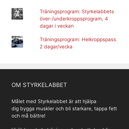
Träningsprogram: Styrkelabbets
över-/underkroppsprogram, 4
dagar i veckan
Träningsprogram: Helkroppspass
2 dagar/vecka
OM STYRKELABBET
Målet med Styrkelabbet är att hjälpa
dig bygga muskler och bli starkare, tappa fett
och må bättre!