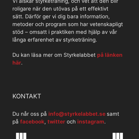
Vi älskar styrketräning, och vet att den blir
roligare när den utövas på ett effektivt
sätt. Därför ger vi dig bara information,
metoder och program som har vetenskapligt
stöd – omsatt i praktiken med hjälp av vår
långa erfarenhet av styrketräning.
Du kan läsa mer om Styrkelabbet
på länken
här
.
KONTAKT
Du når oss på
info@styrkelabbet.se
samt
på
facebook
,
twitter
och
instagram
.