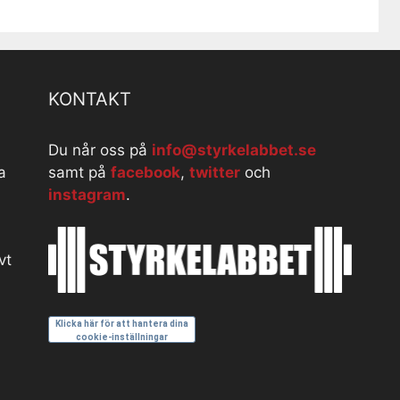
KONTAKT
Du når oss på
info@styrkelabbet.se
a
samt på
facebook
,
twitter
och
instagram
.
vt
Klicka här för att hantera dina
cookie-inställningar