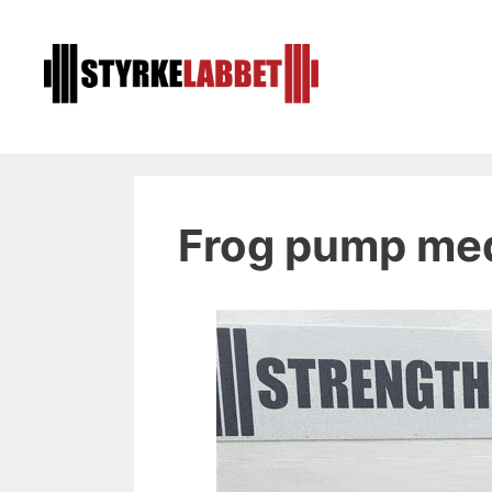
Hoppa
till
innehåll
Frog pump med