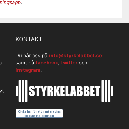
äningsapp
.
KONTAKT
Du når oss på
info@styrkelabbet.se
a
samt på
facebook
,
twitter
och
instagram
.
vt
Klicka här för att hantera dina
cookie-inställningar