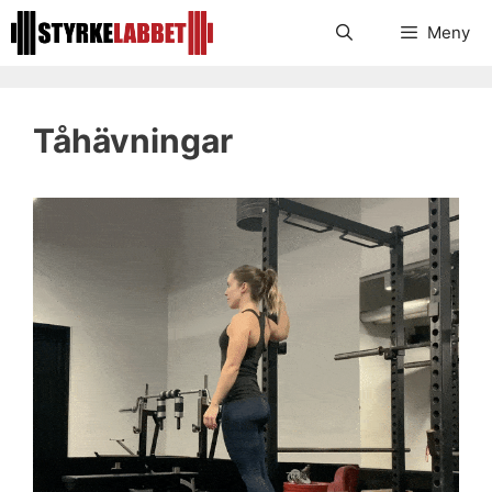
Hoppa
Meny
till
innehåll
Tåhävningar