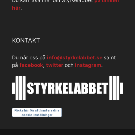
Du kan läsa mer om Styrkelabbet
på länken
här
.
KONTAKT
Du når oss på
info@styrkelabbet.se
samt
på
facebook
,
twitter
och
instagram
.
Klicka här för att hantera dina
cookie-inställningar