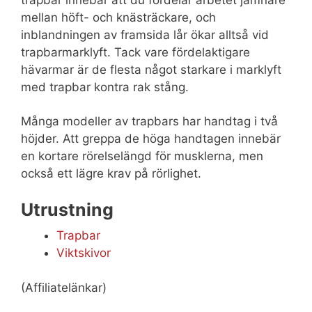
trapbar innebär att du fördelar arbetet jämnare
mellan höft- och knästräckare, och
inblandningen av framsida lår ökar alltså vid
trapbarmarklyft. Tack vare fördelaktigare
hävarmar är de flesta något starkare i marklyft
med trapbar kontra rak stång.
Många modeller av trapbars har handtag i två
höjder. Att greppa de höga handtagen innebär
en kortare rörelselängd för musklerna, men
också ett lägre krav på rörlighet.
Utrustning
Trapbar
Viktskivor
(Affiliatelänkar)