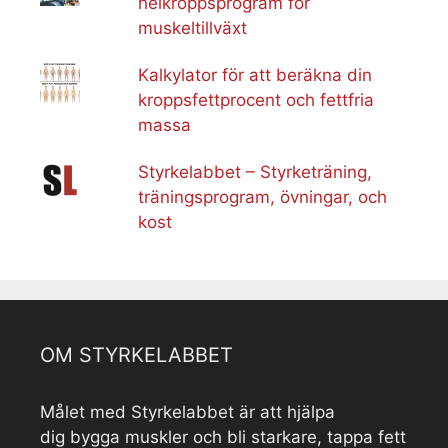
helkroppsprogram för
muskeltillväxt
Kalkylator för att beräkna din
kroppsfettprocent och fettfria
massa
Styrkelabbet – Styrketräning,
träningsprogram, övningar, och
kost
OM STYRKELABBET
Målet med Styrkelabbet är att hjälpa
dig bygga muskler och bli starkare, tappa fett