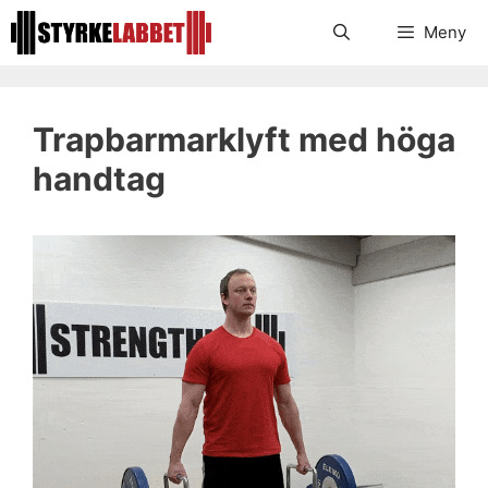
Hoppa
Meny
till
innehåll
Trapbarmarklyft med höga
handtag