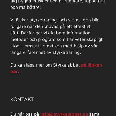
dig bygga muskler och bli starkare, tappa fett
och må bättre!
Vi älskar styrketräning, och vet att den blir
roligare när den utövas på ett effektivt
sätt. Därför ger vi dig bara information,
metoder och program som har vetenskapligt
stöd – omsatt i praktiken med hjälp av vår
långa erfarenhet av styrketräning.
Du kan läsa mer om Styrkelabbet
på länken
här
.
KONTAKT
Du når oss på
info@styrkelabbet.se
samt