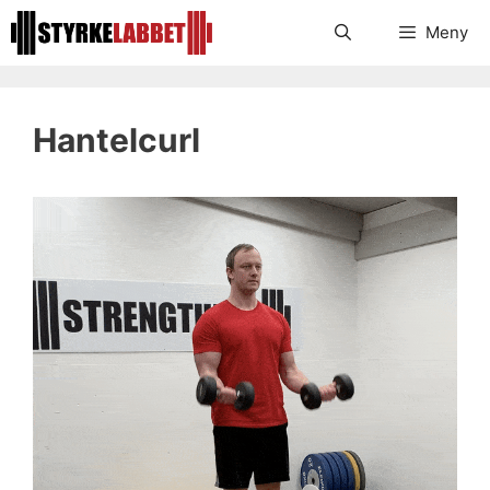
Hoppa
Meny
till
innehåll
Hantelcurl