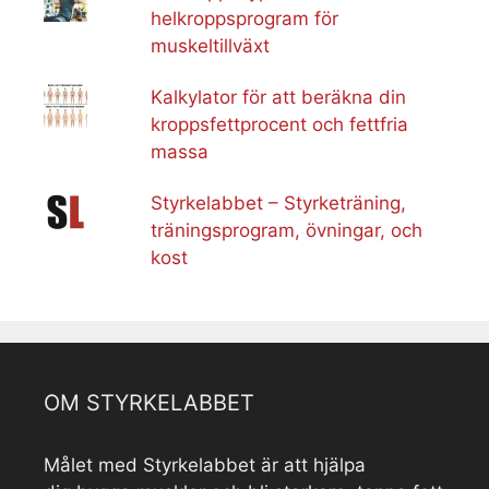
helkroppsprogram för
muskeltillväxt
Kalkylator för att beräkna din
kroppsfettprocent och fettfria
massa
Styrkelabbet – Styrketräning,
träningsprogram, övningar, och
kost
OM STYRKELABBET
Målet med Styrkelabbet är att hjälpa