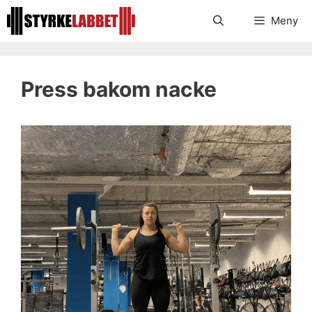
Hoppa
Meny
till
innehåll
Press bakom nacke