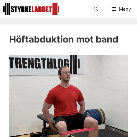
Hoppa
Meny
till
innehåll
Höftabduktion mot band