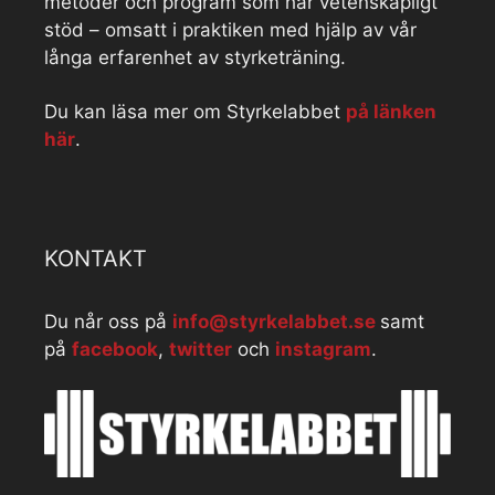
metoder och program som har vetenskapligt
stöd – omsatt i praktiken med hjälp av vår
långa erfarenhet av styrketräning.
Du kan läsa mer om Styrkelabbet
på länken
här
.
KONTAKT
Du når oss på
info@styrkelabbet.se
samt
på
facebook
,
twitter
och
instagram
.