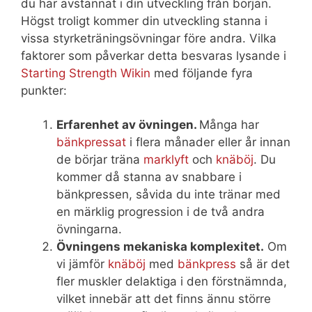
du har avstannat i din utveckling från början.
Högst troligt kommer din utveckling stanna i
vissa styrketräningsövningar före andra. Vilka
faktorer som påverkar detta besvaras lysande i
Starting Strength Wikin
med följande fyra
punkter:
Erfarenhet av övningen.
Många har
bänkpressat
i flera månader eller år innan
de börjar träna
marklyft
och
knäböj
. Du
kommer då stanna av snabbare i
bänkpressen, såvida du inte tränar med
en märklig progression i de två andra
övningarna.
Övningens mekaniska komplexitet.
Om
vi jämför
knäböj
med
bänkpress
så är det
fler muskler delaktiga i den förstnämnda,
vilket innebär att det finns ännu större