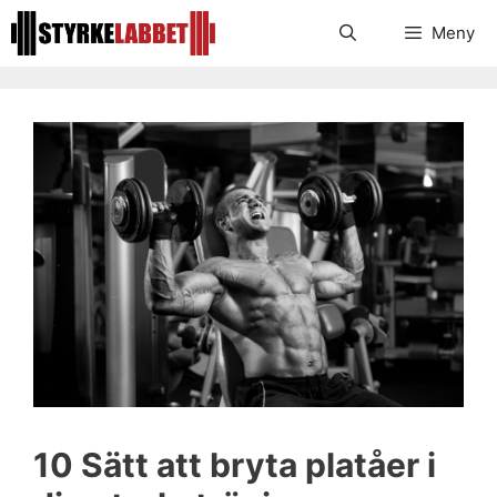
Hoppa
Meny
till
innehåll
10 Sätt att bryta platåer i