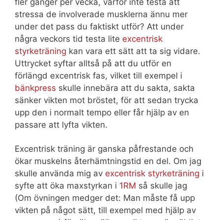
fler gånger per vecka, varför inte testa att
stressa de involverade musklerna ännu mer
under det pass du faktiskt utför? Att under
några veckors tid testa lite
excentrisk
styrketräning
kan vara ett sätt att ta sig vidare.
Uttrycket syftar alltså på att du utför en
förlängd excentrisk fas, vilket till exempel i
bänkpress
skulle innebära att du sakta, sakta
sänker vikten mot bröstet, för att sedan trycka
upp den i normalt tempo eller får hjälp av en
passare att lyfta vikten.
Excentrisk träning är ganska påfrestande och
ökar muskelns återhämtningstid en del. Om jag
skulle använda mig av
excentrisk styrketräning
i
syfte att öka maxstyrkan i
1RM
så skulle jag
(Om övningen medger det: Man måste få upp
vikten på något sätt, till exempel med hjälp av