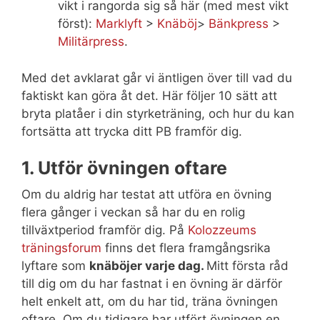
vikt i rangorda sig så här (med mest vikt
först):
Marklyft
>
Knäböj
>
Bänkpress
>
Militärpress
.
Med det avklarat går vi äntligen över till vad du
faktiskt kan göra åt det. Här följer 10 sätt att
bryta platåer i din styrketräning, och hur du kan
fortsätta att trycka ditt PB framför dig.
1. Utför övningen oftare
Om du aldrig har testat att utföra en övning
flera gånger i veckan så har du en rolig
tillväxtperiod framför dig. På
Kolozzeums
träningsforum
finns det flera framgångsrika
lyftare som
knäböjer varje dag.
Mitt första råd
till dig om du har fastnat i en övning är därför
helt enkelt att, om du har tid, träna övningen
oftare. Om du tidigare har utfört övningen en