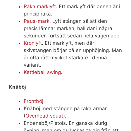
Raka marklyft
. Ett marklyft där benen är i
princip raka.
Paus-mark
. Lyft stången så att den
precis lämnar marken, håll där i några
sekunder, fortsätt sedan hela vägen upp.
Kronlyft
. Ett marklyft, men där
skivstången börjar på en upphöjning. Man
är ofta rätt mycket starkare i denna
variant.
Kettlebell swing
.
Knäböj
Frontböj
.
Knäböj med stången på raka armar
(
Overhead squat
).
Enbensböj/Pistols. En ganska klurig
övning, men om du lyckas ta dig från att