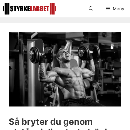
Hoppa
Meny
till
innehåll
Så bryter du genom