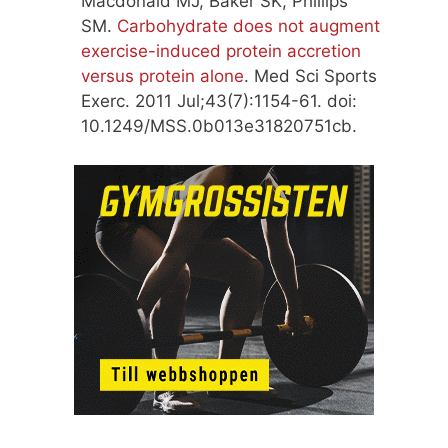
Macdonald MJ, Baker SK, Phillips
SM.
Carbohydrate does not augment
exercise-induced protein accretion
versus protein alone
. Med Sci Sports
Exerc. 2011 Jul;43(7):1154-61. doi:
10.1249/MSS.0b013e31820751cb.