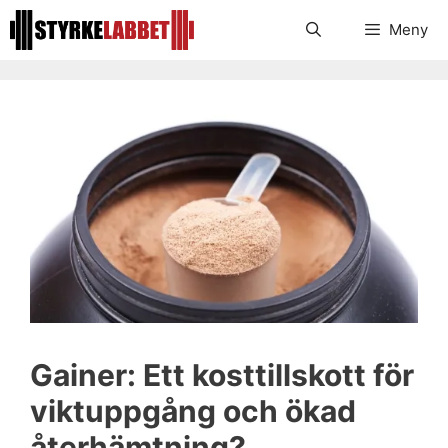
Hoppa
Meny
till
innehåll
Gainer: Ett kosttillskott för
viktuppgång och ökad
återhämtning?