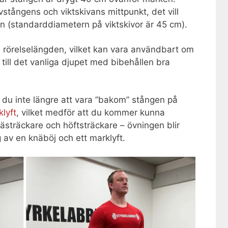
vstångens och viktskivans mittpunkt, det vill
 (standarddiametern på viktskivor är 45 cm).
a rörelselängden, vilket kan vara användbart om
ill det vanliga djupet med bibehållen bra
du inte längre att vara ”bakom” stången på
lyft
, vilket medför att du kommer kunna
nästräckare och höftsträckare – övningen blir
g av en knäböj och ett marklyft.