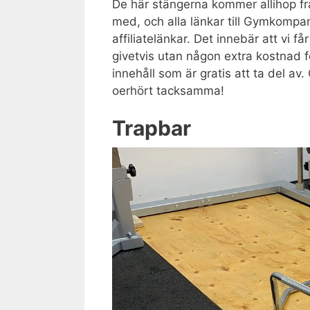
De här stängerna kommer allihop f
med, och alla länkar till Gymkompani
affiliatelänkar. Det innebär att vi f
givetvis utan någon extra kostnad fö
innehåll som är gratis att ta del av.
oerhört tacksamma!
Trapbar