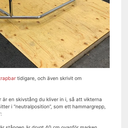
trapbar
tidigare, och även skrivit om
 är en skivstång du kliver in i, så att vikterna
tter i ”neutralposition”, som ett hammargrepp,
:
r stången är drygt 40 cm ovanför marken.