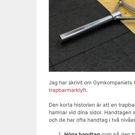
Jag har skrivit om Gymkompaniets
trapbarmarklyft
.
Den korta historien är att en trapbar
hamnar vid dina sidor. Handtagen si
och de har ofta handtag i två nivåer
Höga handtag
som på den hä