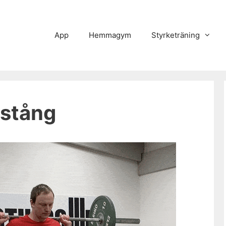
App
Hemmagym
Styrketräning
vstång