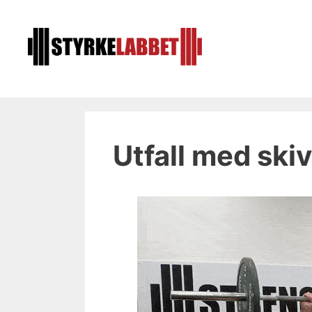
Hoppa
till
innehåll
Utfall med ski