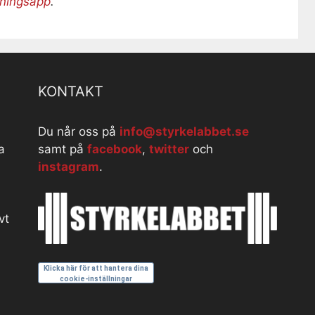
äningsapp
.
KONTAKT
Du når oss på
info@styrkelabbet.se
a
samt på
facebook
,
twitter
och
instagram
.
vt
Klicka här för att hantera dina
cookie-inställningar