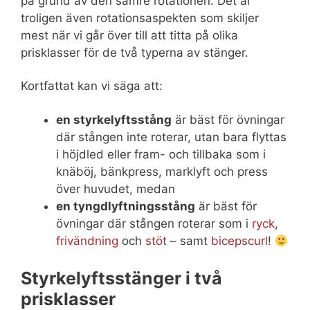
på grund av den sämre rotationen. Det är
troligen även rotationsaspekten som skiljer
mest när vi går över till att titta på olika
prisklasser för de två typerna av stänger.
Kortfattat kan vi säga att:
en styrkelyftsstång
är bäst för övningar
där stången inte roterar, utan bara flyttas
i höjdled eller fram- och tillbaka som i
knäböj, bänkpress, marklyft och press
över huvudet, medan
en tyngdlyftningsstång
är bäst för
övningar där stången roterar som i
ryck
,
frivändning
och
stöt
– samt
bicepscurl
!
Styrkelyftsstänger i två
prisklasser