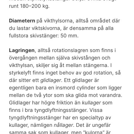
runt 180–200 kg.
Diametern
på vikthylsorna, alltså området där
du lastar viktskivorna, är densamma på alla
fullstora skivstänger: 50 mm.
Lagringen
, alltså rotationslagren som finns i
övergången mellan själva skivstången och
vikthylsan, skiljer sig åt mellan stängerna. I
styrkelyft finns inget behov av god rotation, så
där sitter ett
glidlager
. Ett glidlager är
egentligen bara en insmord cylinder som ligger
mellan de två ytor som ska glida mot varandra.
Glidlager har högre friktion än
kullager
som
finns i bra tyngdlyftningsstänger. Vissa
tyngdlyftningsstänger har en specialtyp av
kullager, nämligen
nållager
. Det är ungefär
samma sak som kullager, men ”kulorna” är