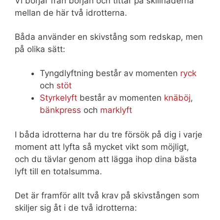
Vi börjar från början och tittar på skillnaderna
mellan de här två idrotterna.
Båda använder en skivstång som redskap, men
på olika sätt:
Tyngdlyftning består av momenten
ryck
och
stöt
Styrkelyft
består av momenten
knäböj
,
bänkpress
och
marklyft
I båda idrotterna har du tre försök på dig i varje
moment att lyfta så mycket vikt som möjligt,
och du tävlar genom att lägga ihop dina bästa
lyft till en totalsumma.
Det är framför allt två krav på skivstången som
skiljer sig åt i de två idrotterna: