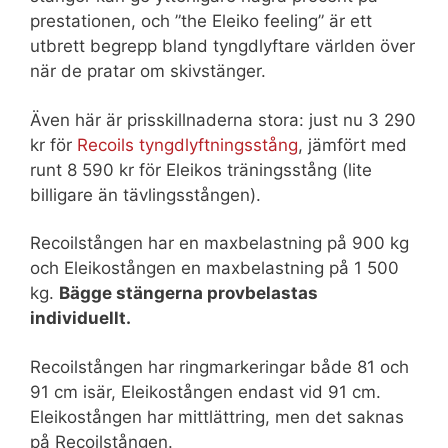
prestationen, och ”the Eleiko feeling” är ett
utbrett begrepp bland tyngdlyftare världen över
när de pratar om skivstänger.
Även här är prisskillnaderna stora: just nu 3 290
kr för
Recoils tyngdlyftningsstång
, jämfört med
runt 8 590 kr för Eleikos träningsstång (lite
billigare än tävlingsstången).
Recoilstången har en maxbelastning på 900 kg
och Eleikostången en maxbelastning på 1 500
kg.
Bägge stängerna provbelastas
individuellt.
Recoilstången har ringmarkeringar både 81 och
91 cm isär, Eleikostången endast vid 91 cm.
Eleikostången har mittlättring, men det saknas
på Recoilstången.