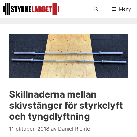
Hoppa
Meny
till
innehåll
Skillnaderna mellan
skivstänger för styrkelyft
och tyngdlyftning
11 oktober, 2018
av
Daniel Richter