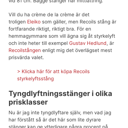
vid 81 cm. Bägge stänger har mittlättring.
Vill du ha crème de la crème är det
troligen
Eleiko
som gäller, men Recoils stång är
fortfarande riktigt, riktigt bra. För en
hemmagymmare som vill ägna sig åt styrkelyft
och inte heter till exempel
Gustav Hedlund
, är
Recoilstången
enligt mig det överlägset mest
prisvärda valet.
> Klicka här för att köpa Recoils
styrkelyftsstång
Tyngdlyftningsstänger i olika
prisklasser
Nu är jag inte tyngdlyftare själv, men vad jag
har förstått så är det här som lite dyrare
stänger kan ge ytterligare några procent på