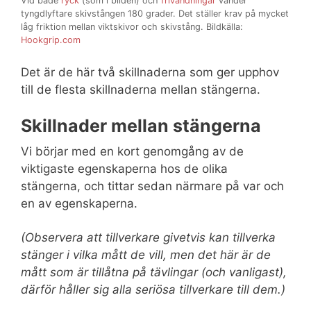
Vid både
ryck
(som i bilden) och
frivändningar
vänder
tyngdlyftare skivstången 180 grader. Det ställer krav på mycket
låg friktion mellan viktskivor och skivstång. Bildkälla:
Hookgrip.com
Det är de här två skillnaderna som ger upphov
till de flesta skillnaderna mellan stängerna.
Skillnader mellan stängerna
Vi börjar med en kort genomgång av de
viktigaste egenskaperna hos de olika
stängerna, och tittar sedan närmare på var och
en av egenskaperna.
(Observera att tillverkare givetvis kan tillverka
stänger i vilka mått de vill, men det här är de
mått som är tillåtna på tävlingar (och vanligast),
därför håller sig alla seriösa tillverkare till dem.)