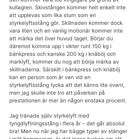
kullagren. Skivstången kommer helt enkelt inte
att upplevas som lika stum som en
styrkelyftsstång gör. Skillnaden kommer dock
vara liten och en vanlig motionär kommer inte
att märka det över huvud taget. Börjar du
däremot komma upp i vikter runt 150 kg i
bänkpress och kanske 200 kg i knäböj och
marklyft, kommer du nog att börja märka av
skillnaderna. Särskilt i bänkpress och knäböj
kan en person som är van vid en
styrkelyftsstång tycka att det känns lite ovant,
men jag skulle inte tro att påverkan på
prestationen är mer än någon enstaka procent.
Jag tränade själv styrkelyft med
tyngdlyftningsstång i flera år – det går absolut
bra! Men nu när jag har bägge typer av stänger
i mitt hemmagym, är det ingen tvekan om att