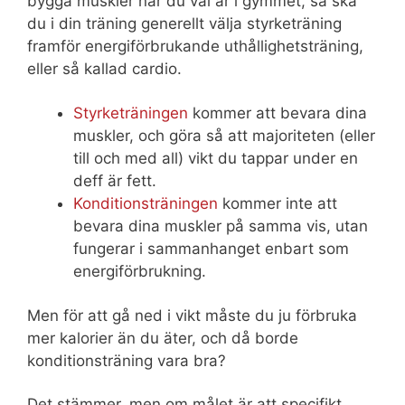
bygga muskler när du väl är i gymmet, så ska
du i din träning generellt välja styrketräning
framför energiförbrukande uthållighetsträning,
eller så kallad cardio.
Styrketräningen
kommer att bevara dina
muskler, och göra så att majoriteten (eller
till och med all) vikt du tappar under en
deff är fett.
Konditionsträningen
kommer inte att
bevara dina muskler på samma vis, utan
fungerar i sammanhanget enbart som
energiförbrukning.
Men för att gå ned i vikt måste du ju förbruka
mer kalorier än du äter, och då borde
konditionsträning vara bra?
Det stämmer, men om målet är att specifikt