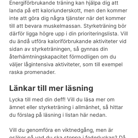
Energiförbrukande träning kan hjälpa dig att
landa på ett kaloriunderskott, men den kommer
inte att göra dig några tjänster när det kommer
till att bevara muskelmassan. Styrketräning bör
därför ligga högre upp i din prioriteringslista. Vill
du ändå utföra kaloriförbrukande aktiviteter vid
sidan av styrketräningen, så gynnas din
återhämtningskapacitet förmodligen om du
väljer lågintensiva aktiviteter, som till exempel
raska promenader.
Länkar till mer läsning
Lycka till med din deff! Vill du läsa mer om
ämnet eller styrketräning i allmänhet, så hittar
du förslag på läsning i listan här nedan.
Vill du genomföra en viktnedgång, men är
osäker på vad du ska stoppa i foderluckan? Då