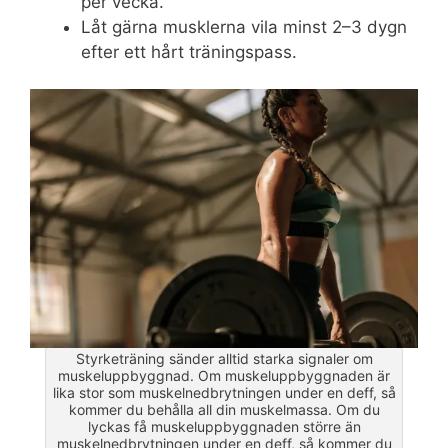
per vecka.
Låt gärna musklerna vila minst 2–3 dygn
efter ett hårt träningspass.
Styrketräning sänder alltid starka signaler om
muskeluppbyggnad. Om muskeluppbyggnaden är
lika stor som muskelnedbrytningen under en deff, så
kommer du behålla all din muskelmassa. Om du
lyckas få muskeluppbyggnaden större än
muskelnedbrytningen under en deff, så kommer du