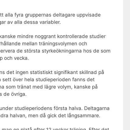
tt alla fyra gruppernas deltagare uppvisade
gar av alla dessa variabler.
h kanske mindre noggrant kontrollerade studier
rhållande mellan träningsvolymen och
servera de största styrkeökningarna hos de som
pp och vecka.
s det ingen statistiskt signifikant skillnad på
sett över hela studieperioden fanns det
erna som tränat med lägre volym, kanske på
 de övriga.
 under studieperiodens första halva. Deltagarna
andra halvan, men då gick det långsammare.
 man en platå efter 12 veckor träning. Efter det