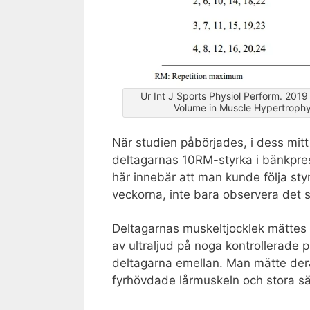
Ur Int J Sports Physiol Perform. 2019 
Volume in Muscle Hypertrophy
När studien påbörjades, i dess mitt
deltagarnas 10RM-styrka i bänkpres
här innebär att man kunde följa st
veckorna, inte bara observera det sl
Deltagarnas muskeltjocklek mättes 
av ultraljud på noga kontrollerade p
deltagarna emellan. Man mätte dera
fyrhövdade lårmuskeln och stora s