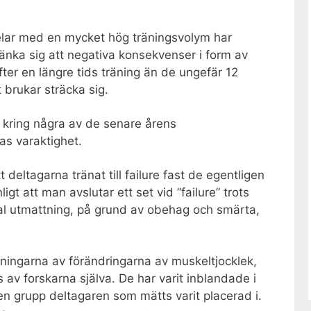
delar med en mycket hög träningsvolym har
tänka sig att negativa konsekvenser i form av
fter en längre tids träning än de ungefär 12
 brukar sträcka sig.
 kring några av de senare årens
as varaktighet.
t deltagarna tränat till failure fast de egentligen
igt att man avslutar ett set vid ”failure” trots
tal utmattning, på grund av obehag och smärta,
tningarna av förändringarna av muskeltjocklek,
s av forskarna själva. De har varit inblandade i
en grupp deltagaren som mätts varit placerad i.