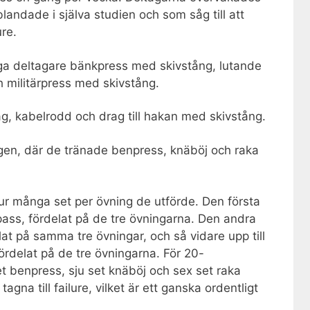
landade i själva studien och som såg till att
ure.
a deltagare bänkpress med skivstång, lutande
 militärpress med skivstång.
g, kabelrodd och drag till hakan med skivstång.
en, där de tränade benpress, knäböj och raka
ur många set per övning de utförde. Den första
pass, fördelat på de tre övningarna. Den andra
lat på samma tre övningar, och så vidare upp till
ördelat på de tre övningarna. För 20-
et benpress, sju set knäböj och sex set raka
gna till failure, vilket är ett ganska ordentligt