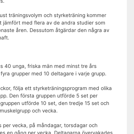
s.
 just träningsvolym och styrketräning kommer
tat jämfört med flera av de andra studier som
enaste åren. Dessutom åtgärdar den några av
haft.
es 40 unga, friska män med minst tre års
 fyra grupper med 10 deltagare i varje grupp.
ckor, följa ett styrketräningsprogram med olika
pp. Den första gruppen utförde 5 set per
ruppen utförde 10 set, den tredje 15 set och
 muskelgrupp och vecka.
s per vecka, på måndagar, torsdagar och
des en gång per vecka. Deltagarna övervakades