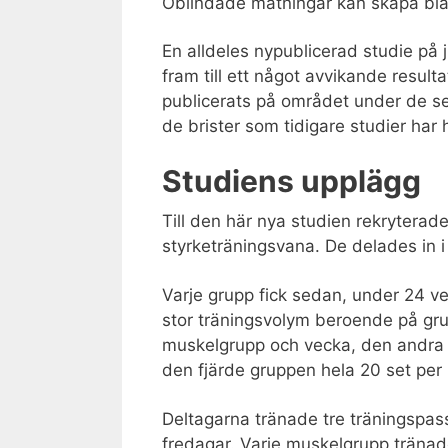
Oblindade mätningar kan skapa bia
En alldeles nypublicerad studie på
fram till ett något avvikande resul
publicerats på området under de s
de brister som tidigare studier har 
Studiens upplägg
Till den här nya studien rekryterad
styrketräningsvana. De delades in i
Varje grupp fick sedan, under 24 ve
stor träningsvolym beroende på gru
muskelgrupp och vecka, den andra g
den fjärde gruppen hela 20 set per
Deltagarna tränade tre träningspas
fredagar. Varje muskelgrupp träna