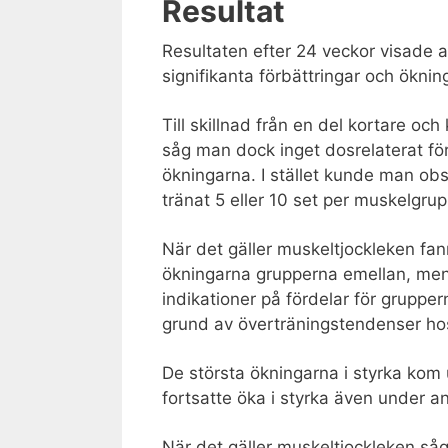
Resultat
Resultaten efter 24 veckor visade a
signifikanta förbättringar och öknin
Till skillnad från en del kortare oc
såg man dock inget dosrelaterat fö
ökningarna. I stället kunde man ob
tränat 5 eller 10 set per muskelgru
När det gäller muskeltjockleken fann
ökningarna grupperna emellan, men 
indikationer på fördelar för grupp
grund av överträningstendenser hos
De största ökningarna i styrka kom
fortsatte öka i styrka även under 
När det gäller muskeltjockleken såg