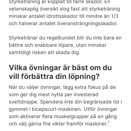
Styrketräning är kopplat till färre skador. En
vetenskaplig översikt slog fast att styrketräning
minskar antalet idrottsskador till mindre än 1/3
och halverar antalet överansträngningsskador.
Styrketränar du regelbundet blir du inte bara en
bättre och snabbare löpare, utan minskar
samtidigt risken att skada dig.
Vilka övningar är bäst om du
vill förbättra din löpning?
När du väljer övningar, lägg extra fokus på de
som ger dig mest nytta per investerad
svettdroppe. Spendera inte din begränsade tid i
gymmet i bicepscurl-maskinen. Utför övningar
som aktiverar flera muskelgrupper på en gång
1
och välj gärna fria vikter framför maskiner.