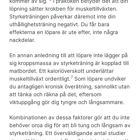
kommer av sig.
I praktiken betyder det att din
löpning sätter krokben för muskeltillväxten.
Styrketräningen påverkar däremot inte din
uthållighetsträning negativt. Du får bara
effekterna en löpare är ute efter, inte några
nackdelar.
En annan anledning till att löpare inte lägger på
sig kroppsmassa av styrketräning är kopplad till
matbordet. Ett kaloriöverskott underlättar
7
muskeltillväxt ordentligt.
Som löpare undviker
du antagligen kronisk överätning, sannolikt utan
att tänka och räkna på det, eftersom
viktuppgång gör dig tyngre och långsammare.
Kombinationen av dessa faktorer gör att du inte
behöver oroa dig för att bli tung och långsam av
styrketräning. Ett överväldigande antal studier