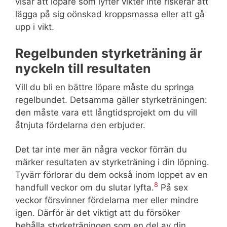
visar att löpare som lyfter vikter inte riskerar att
lägga på sig oönskad kroppsmassa eller att gå
upp i vikt.
Regelbunden styrketräning är
nyckeln till resultaten
Vill du bli en bättre löpare måste du springa
regelbundet. Detsamma gäller styrketräningen:
den måste vara ett långtidsprojekt om du vill
åtnjuta fördelarna den erbjuder.
Det tar inte mer än några veckor förrän du
märker resultaten av styrketräning i din löpning.
Tyvärr förlorar du dem också inom loppet av en
8
handfull veckor om du slutar lyfta.
På sex
veckor försvinner fördelarna mer eller mindre
igen. Därför är det viktigt att du försöker
behålla styrketräningen som en del av din