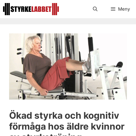
Hoppa
Meny
till
innehåll
Ökad styrka och kognitiv
förmåga hos äldre kvinnor