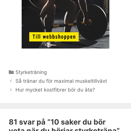
Kategorier
Styrketräning
Så tränar du för maximal muskeltillväxt
Hur mycket kostfibrer bör du äta?
81 svar på ”10 saker du bör
veta när du börjar styrketräna”