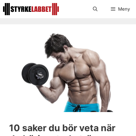
Hoppa
Meny
till
innehåll
10 saker du bör veta när