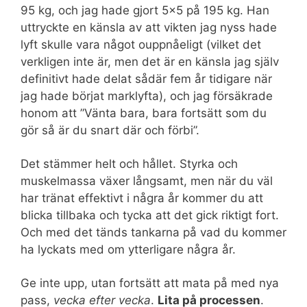
95 kg, och jag hade gjort 5×5 på 195 kg. Han
uttryckte en känsla av att vikten jag nyss hade
lyft skulle vara något ouppnåeligt (vilket det
verkligen inte är, men det är en känsla jag själv
definitivt hade delat sådär fem år tidigare när
jag hade börjat marklyfta), och jag försäkrade
honom att ”Vänta bara, bara fortsätt som du
gör så är du snart där och förbi”.
Det stämmer helt och hållet. Styrka och
muskelmassa växer långsamt, men när du väl
har tränat effektivt i några år kommer du att
blicka tillbaka och tycka att det gick riktigt fort.
Och med det tänds tankarna på vad du kommer
ha lyckats med om ytterligare några år.
Ge inte upp, utan fortsätt att mata på med nya
pass,
vecka efter vecka
.
Lita på processen
.