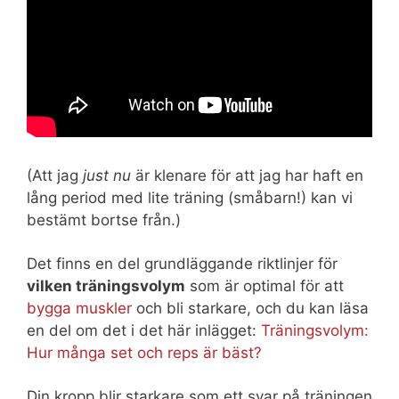
(Att jag
just nu
är klenare för att jag har haft en
lång period med lite träning (småbarn!) kan vi
bestämt bortse från.)
Det finns en del grundläggande riktlinjer för
vilken träningsvolym
som är optimal för att
bygga muskler
och bli starkare, och du kan läsa
en del om det i det här inlägget:
Träningsvolym:
Hur många set och reps är bäst?
Din kropp blir starkare som ett svar på träningen