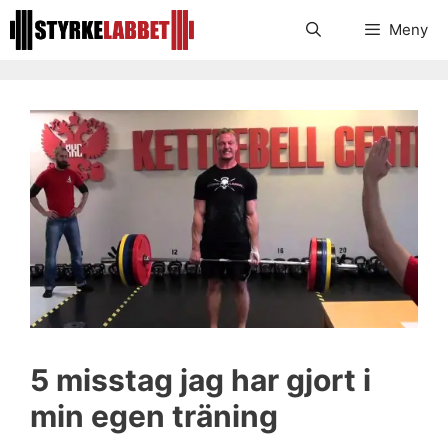
Hoppa
Meny
till
innehåll
5 misstag jag har gjort i
min egen träning