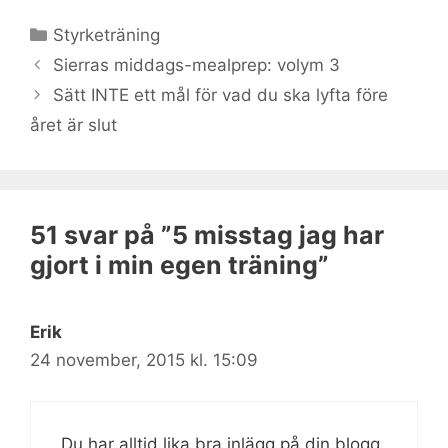
Kategorier
Styrketräning
Sierras middags-mealprep: volym 3
Sätt INTE ett mål för vad du ska lyfta före
året är slut
51 svar på ”5 misstag jag har
gjort i min egen träning”
Erik
24 november, 2015 kl. 15:09
Du har alltid lika bra inlägg på din blogg,