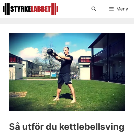
Hoppa
Meny
till
innehåll
Så utför du kettlebellsving