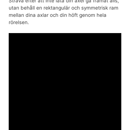
Sträva efter att inte låta din axel gå framåt alls,
utan behåll en rektangulär och symmetrisk ram
mellan dina axlar och din höft genom hela
rörelsen.