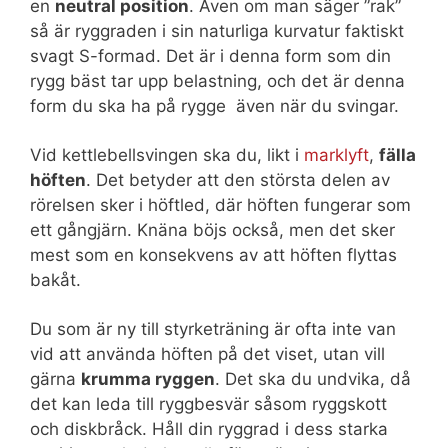
en
neutral position
. Även om man säger ”rak”
så är ryggraden i sin naturliga kurvatur faktiskt
svagt S-formad. Det är i denna form som din
rygg bäst tar upp belastning, och det är denna
form du ska ha på rygge även när du svingar.
Vid kettlebellsvingen ska du, likt i
marklyft
,
fälla
höften
. Det betyder att den största delen av
rörelsen sker i höftled, där höften fungerar som
ett gångjärn. Knäna böjs också, men det sker
mest som en konsekvens av att höften flyttas
bakåt.
Du som är ny till styrketräning är ofta inte van
vid att använda höften på det viset, utan vill
gärna
krumma ryggen
. Det ska du undvika, då
det kan leda till ryggbesvär såsom ryggskott
och diskbråck. Håll din ryggrad i dess starka