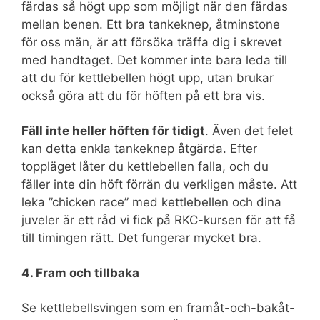
färdas så högt upp som möjligt när den färdas
mellan benen. Ett bra tankeknep, åtminstone
för oss män, är att försöka träffa dig i skrevet
med handtaget. Det kommer inte bara leda till
att du för kettlebellen högt upp, utan brukar
också göra att du för höften på ett bra vis.
Fäll inte heller höften för tidigt
. Även det felet
kan detta enkla tankeknep åtgärda. Efter
toppläget låter du kettlebellen falla, och du
fäller inte din höft förrän du verkligen måste. Att
leka ”chicken race” med kettlebellen och dina
juveler är ett råd vi fick på RKC-kursen för att få
till timingen rätt. Det fungerar mycket bra.
4. Fram och tillbaka
Se kettlebellsvingen som en framåt-och-bakåt-