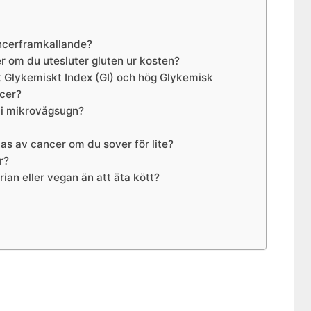
ncerframkallande?
r om du utesluter gluten ur kosten?
 Glykemiskt Index (GI) och hög Glykemisk
ncer?
 i mikrovågsugn?
bas av cancer om du sover för lite?
r?
rian eller vegan än att äta kött?