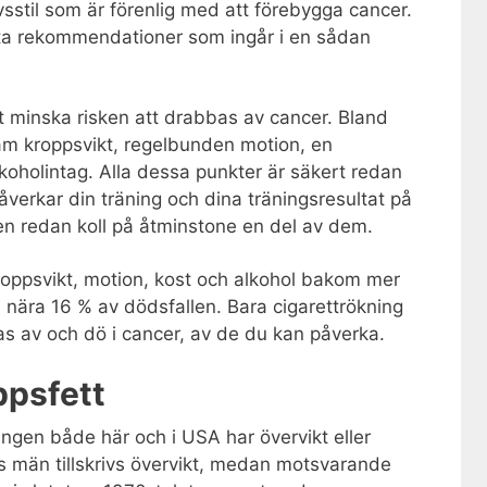
vsstil som är förenlig med att förebygga cancer.
esta rekommendationer som ingår i en sådan
t minska risken att drabbas av cancer. Bland
am kroppsvikt, regelbunden motion, en
lkoholintag. Alla dessa punkter är säkert redan
åverkar din träning och dina träningsresultat på
igen redan koll på åtminstone en del av dem.
kroppsvikt, motion, kost och alkohol bakom mer
h nära 16 % av dödsfallen. Bara cigarettrökning
bas av och dö i cancer, av de du kan påverka.
ppsfett
ngen både här och i USA har övervikt eller
s män tillskrivs övervikt, medan motsvarande