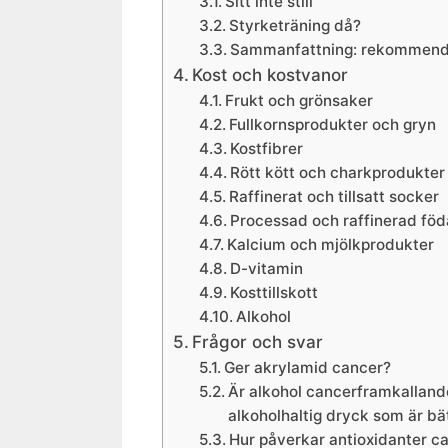
Sitt inte still
Styrketräning då?
Sammanfattning: rekommendat
Kost och kostvanor
Frukt och grönsaker
Fullkornsprodukter och gryn
Kostfibrer
Rött kött och charkprodukter
Raffinerat och tillsatt socker
Processad och raffinerad föd
Kalcium och mjölkprodukter
D-vitamin
Kosttillskott
Alkohol
Frågor och svar
Ger akrylamid cancer?
Är alkohol cancerframkalland
alkoholhaltig dryck som är bä
Hur påverkar antioxidanter c