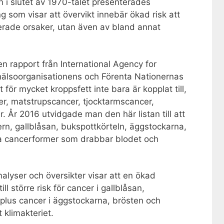
an i slutet av 1970-talet presenterades
 som visar att övervikt innebär ökad risk att
aterade orsaker, utan även av bland annat
 en rapport från International Agency for
hälsoorganisationens och Förenta Nationernas
 för mycket kroppsfett inte bara är kopplat till,
er, matstrupscancer, tjocktarmscancer,
 År 2016 utvidgade man den här listan till att
rn, gallblåsan, bukspottkörteln, äggstockarna,
ika cancerformer som drabbar blodet och
alyser och översikter visar att en ökad
ll större risk för cancer i gallblåsan,
 plus cancer i äggstockarna, brösten och
 klimakteriet.