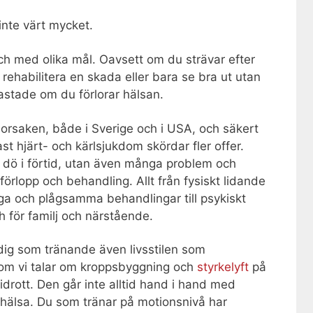
inte värt mycket.
och med olika mål. Oavsett om du strävar efter
 rehabilitera en skada eller bara se bra ut utan
kastade om du förlorar hälsan.
orsaken, både i Sverige och i USA, och säkert
st hjärt- och kärlsjukdom skördar fler offer.
t dö i förtid, utan även många problem och
rlopp och behandling. Allt från fysiskt lidande
biga och plågsamma behandlingar till psykiskt
 för familj och närstående.
r dig som tränande även livsstilen som
 om vi talar om kroppsbyggning och
styrkelyft
på
tidrott. Den går inte alltid hand i hand med
 hälsa. Du som tränar på motionsnivå har