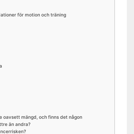
ioner för motion och träning
a
e oavsett mängd, och finns det någon
ttre än andra?
ancerrisken?