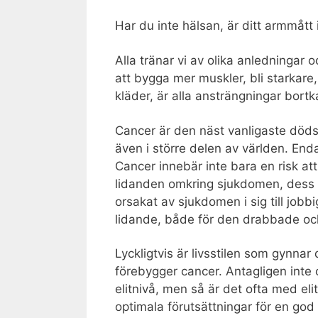
Har du inte hälsan, är ditt armmått 
Alla tränar vi av olika anledningar 
att bygga mer muskler, bli starkare,
kläder, är alla ansträngningar bort
Cancer är den näst vanligaste döds
även i större delen av världen. Enda
Cancer innebär inte bara en risk at
lidanden omkring sjukdomen, dess fö
orsakat av sjukdomen i sig till job
lidande, både för den drabbade och
Lyckligtvis är livsstilen som gynna
förebygger cancer. Antagligen inte
elitnivå, men så är det ofta med eli
optimala förutsättningar för en god