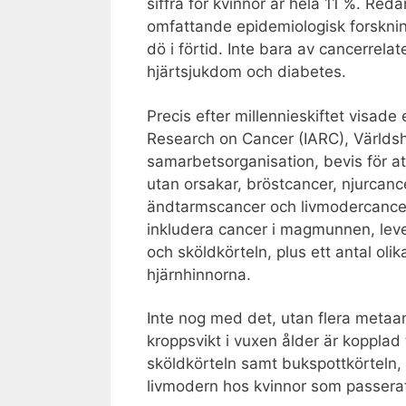
siffra för kvinnor är hela 11 %. Red
omfattande epidemiologisk forskning
dö i förtid. Inte bara av cancerrel
hjärtsjukdom och diabetes.
Precis efter millennieskiftet visade
Research on Cancer (IARC), Världs
samarbetsorganisation, bevis för att
utan orsakar, bröstcancer, njurcanc
ändtarmscancer och livmodercancer.
inkludera cancer i magmunnen, leve
och sköldkörteln, plus ett antal ol
hjärnhinnorna.
Inte nog med det, utan flera metaan
kroppsvikt i vuxen ålder är kopplad ti
sköldkörteln samt bukspottkörteln,
livmodern hos kvinnor som passerat