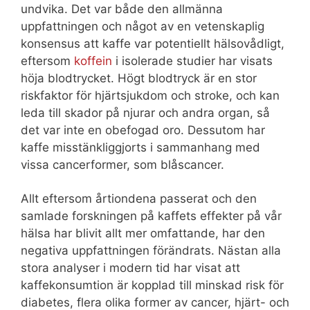
undvika. Det var både den allmänna
uppfattningen och något av en vetenskaplig
konsensus att kaffe var potentiellt hälsovådligt,
eftersom
koffein
i isolerade studier har visats
höja blodtrycket. Högt blodtryck är en stor
riskfaktor för hjärtsjukdom och stroke, och kan
leda till skador på njurar och andra organ, så
det var inte en obefogad oro. Dessutom har
kaffe misstänkliggjorts i sammanhang med
vissa cancerformer, som blåscancer.
Allt eftersom årtiondena passerat och den
samlade forskningen på kaffets effekter på vår
hälsa har blivit allt mer omfattande, har den
negativa uppfattningen förändrats. Nästan alla
stora analyser i modern tid har visat att
kaffekonsumtion är kopplad till minskad risk för
diabetes, flera olika former av cancer, hjärt- och