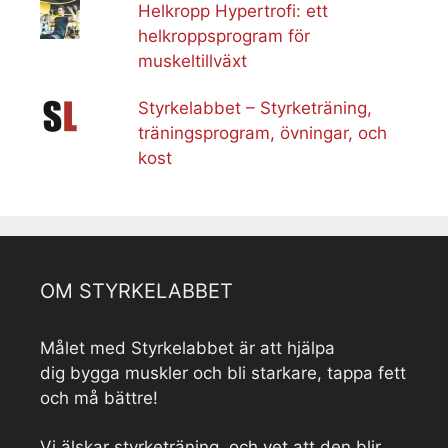
Helkropp Hypertrofi: ett
helkroppsprogram för
muskeltillväxt
Styrkelabbet – Styrketräning,
träningsprogram, övningar, och
kost
OM STYRKELABBET
Målet med Styrkelabbet är att hjälpa
dig bygga muskler och bli starkare, tappa fett
och må bättre!
Vi älskar styrketräning, och vet att den blir