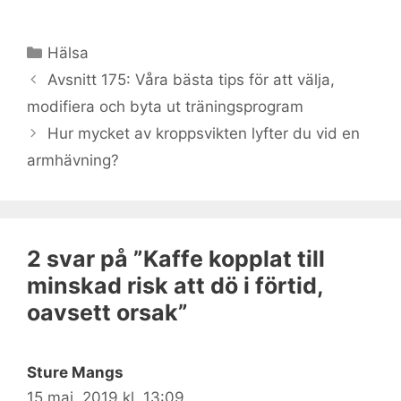
Kategorier
Hälsa
Avsnitt 175: Våra bästa tips för att välja,
modifiera och byta ut träningsprogram
Hur mycket av kroppsvikten lyfter du vid en
armhävning?
2 svar på ”Kaffe kopplat till
minskad risk att dö i förtid,
oavsett orsak”
Sture Mangs
15 maj, 2019 kl. 13:09