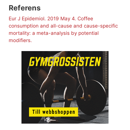
Referens
Eur J Epidemiol. 2019 May 4. Coffee
consumption and all-cause and cause-specific
mortality: a meta-analysis by potential
modifiers.