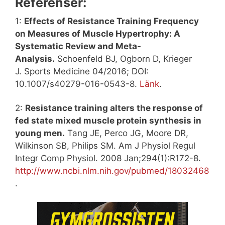
Referenser:
1:
Effects of Resistance Training Frequency
on Measures of Muscle Hypertrophy: A
Systematic Review and Meta-
Analysis.
Schoenfeld BJ, Ogborn D, Krieger
J. Sports Medicine 04/2016; DOI:
10.1007/s40279-016-0543-8.
Länk
.
2:
Resistance training alters the response of
fed state mixed muscle protein synthesis in
young men.
Tang JE, Perco JG, Moore DR,
Wilkinson SB, Philips SM. Am J Physiol Regul
Integr Comp Physiol. 2008 Jan;294(1):R172-8.
http://www.ncbi.nlm.nih.gov/pubmed/18032468
.