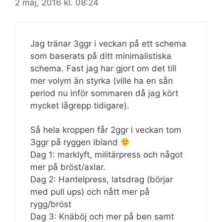
2 maj, 2016 kl. 08:24
Jag tränar 3ggr i veckan på ett schema
som baserats på ditt minimalistiska
schema. Fast jag har gjort om det till
mer volym än styrka (ville ha en sån
period nu inför sommaren då jag kört
mycket lågrepp tidigare).
Så hela kroppen får 2ggr i veckan tom
3ggr på ryggen ibland
Dag 1: marklyft, militärpress och något
mer på bröst/axlar.
Dag 2: Hantelpress, latsdrag (börjar
med pull ups) och nått mer på
rygg/bröst
Dag 3: Knäböj och mer på ben samt