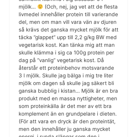
mjölk…
(Och, nej, jag vet att de flesta
livmedel innehåller protein till varierande
del, men om man vill vara vän av djuren
så krävs det ganska mycket mjölk för att
täcka ”glappet” upp till 2,2 g/kg BW med
vegetarisk kost. Kan tänka mig att man
skulle klämma i sig ca 100g protein per
dag på ”vanlig” vegetarisk kost. Då
återstår ett proteinbehov motsvarande
3 l mjölk. Skulle jag bälga i mig tre liter
mjölk om dagen så skulle jag säkert bli
ganska bubblig i kistan… Mjölk är en bra
produkt med en massa nyttigheter, men
som proteinkälla är det mer av ett bra
komplement än en grundpelare i dieten.
(För att vara en dryck är den proteintät,
men den innehåller ju ganska mycket
energi, i runda slängar som den i