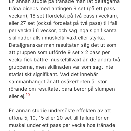
En annan studie på tränade män lät deltagarna
träna biceps med antingen 9 set (på ett pass i
veckan), 18 set (fördelat på två pass i veckan),
eller 27 set (också fördelat på två pass) till fail
per vecka i 6 veckor, och såg inga signifikanta
skillnader alls i muskeltillväxt eller styrka.
Detaljgranskar man resultaten såg det ut som
att gruppen som utförde 9 set x 2 pass per
vecka fick bättre muskeltillväxt än de andra två
grupperna, men skillnaden var som sagt inte
statistiskt signifikant. Vad det innebär i
sammanhanget är att osäkerheten är stor
rörande om resultatet bara beror på slumpen
10
eller ej.
En annan studie undersökte effekten av att
utföra 5, 10, 15 eller 20 set till failure för en
muskel under ett pass per vecka hos tränade