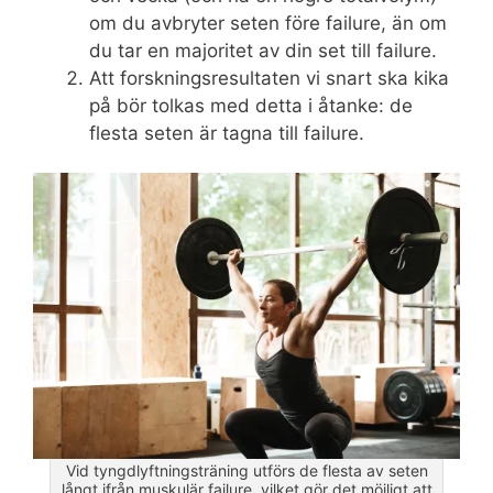
om du avbryter seten före failure, än om
du tar en majoritet av din set till failure.
Att forskningsresultaten vi snart ska kika
på bör tolkas med detta i åtanke: de
flesta seten är tagna till failure.
Vid tyngdlyftningsträning utförs de flesta av seten
långt ifrån muskulär failure, vilket gör det möjligt att