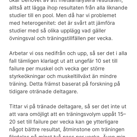
ökar behovet av att metaanalysera resultaten,
alltså att lägga ihop resultaten från alla liknande
studier till en pool. Men då har vi problemet
med heterogenitet: det är svårt att jämföra
studier med så olika upplägg vad gäller
övningsval och träningstillfällen per vecka.
Arbetar vi oss nedifrån och upp, så ser det i alla
fall tämligen klarlagt ut att ungefär 10 set till
failure per muskel och vecka ger större
styrkeökningar och muskeltillväxt än mindre
träning. Detta främst baserat på forskning på
tidigare otränade deltagare.
Tittar vi på tränade deltagare, så ser det inte ut
att vara omöjligt att en träningsvolym uppåt 15–
20 set till failure per vecka kan ge ytterligare
något bättre resultat, åtminstone om träningen
fördelas på minst två pass per vecka. Även min