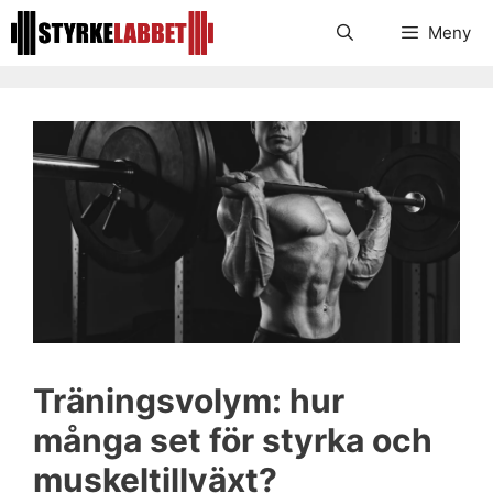
Hoppa
Meny
till
innehåll
Träningsvolym: hur
många set för styrka och
muskeltillväxt?