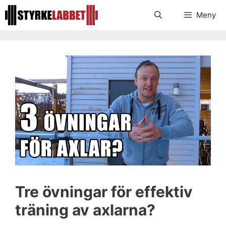
Hoppa
Meny
till
innehåll
Tre övningar för effektiv
träning av axlarna?